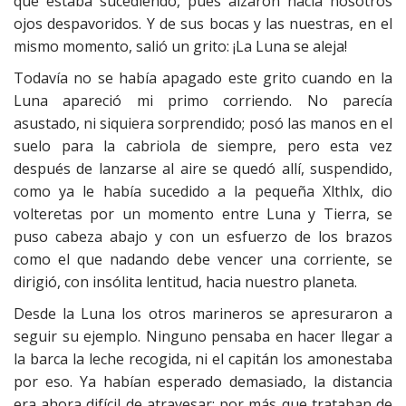
que estaba sucediendo, pues alzaron hacia nosotros
ojos despavoridos. Y de sus bocas y las nuestras, en el
mismo momento, salió un grito: ¡La Luna se aleja!
Todavía no se había apagado este grito cuando en la
Luna apareció mi primo corriendo. No parecía
asustado, ni siquiera sorprendido; posó las manos en el
suelo para la cabriola de siempre, pero esta vez
después de lanzarse al aire se quedó allí, suspendido,
como ya le había sucedido a la pequeña Xlthlx, dio
volteretas por un momento entre Luna y Tierra, se
puso cabeza abajo y con un esfuerzo de los brazos
como el que nadando debe vencer una corriente, se
dirigió, con insólita lentitud, hacia nuestro planeta.
Desde la Luna los otros marineros se apresuraron a
seguir su ejemplo. Ninguno pensaba en hacer llegar a
la barca la leche recogida, ni el capitán los amonestaba
por eso. Ya habían esperado demasiado, la distancia
era ahora difícil de atravesar; por más que trataban de