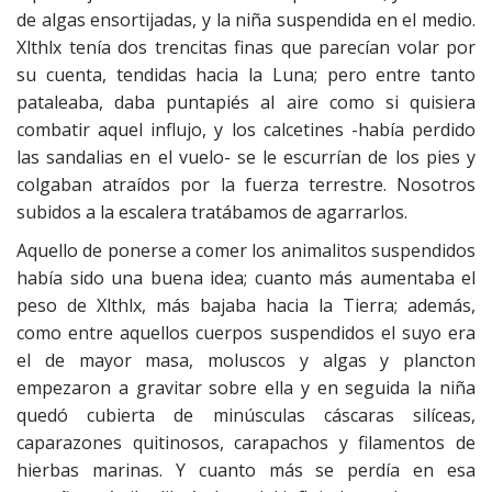
de algas ensortijadas, y la niña suspendida en el medio.
Xlthlx tenía dos trencitas finas que parecían volar por
su cuenta, tendidas hacia la Luna; pero entre tanto
pataleaba, daba puntapiés al aire como si quisiera
combatir aquel influjo, y los calcetines -había perdido
las sandalias en el vuelo- se le escurrían de los pies y
colgaban atraídos por la fuerza terrestre. Nosotros
subidos a la escalera tratábamos de agarrarlos.
Aquello de ponerse a comer los animalitos suspendidos
había sido una buena idea; cuanto más aumentaba el
peso de Xlthlx, más bajaba hacia la Tierra; además,
como entre aquellos cuerpos suspendidos el suyo era
el de mayor masa, moluscos y algas y plancton
empezaron a gravitar sobre ella y en seguida la niña
quedó cubierta de minúsculas cáscaras silíceas,
caparazones quitinosos, carapachos y filamentos de
hierbas marinas. Y cuanto más se perdía en esa