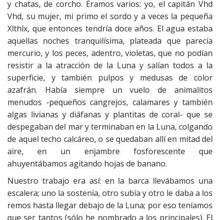
y chatas, de corcho. Éramos varios: yo, el capitán Vhd
Vhd, su mujer, mi primo el sordo y a veces la pequeña
Xlthlx, que entonces tendría doce años. El agua estaba
aquellas noches tranquilísima, plateada que parecía
mercurio, y los peces, adentro, violetas, que no podían
resistir a la atracción de la Luna y salían todos a la
superficie, y también pulpos y medusas de color
azafrán. Había siempre un vuelo de animalitos
menudos -pequeños cangrejos, calamares y también
algas livianas y diáfanas y plantitas de coral- que se
despegaban del mar y terminaban en la Luna, colgando
de aquel techo calcáreo, o se quedaban allí en mitad del
aire, en un enjambre fosforescente que
ahuyentábamos agitando hojas de banano.
Nuestro trabajo era así: en la barca llevábamos una
escalera; uno la sostenía, otro subía y otro le daba a los
remos hasta llegar debajo de la Luna; por eso teníamos
que ser tantos (sólo he nombrado a los principales). El