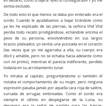
en desafío, como si dijera: «¡No lo conseguirás!» Y yo me
sentía excluido.
De todo esto el que menos se daba por enterado era el
sordo. Cuando le ayudábamos a bajar tirándole como
ya les he explicado de las piernas, la señora Vhd Vhd
perdía todo recato prodigándose, echándole encima el
peso de su persona, envolviéndolo en sus largos
brazos plateados; yo sentía una punzada en el corazón
(las veces que yo me agarraba a ella, su cuerpo era
dócil y amable, pero no se echaba hacia adelante como
con mi primo), mientras él parecía indiferente, perdido
todavía en su arrobamiento lunar.
Yo miraba al capitán, preguntándome si también él
notaba el comportamiento de su mujer; pero ninguna
expresión pasaba jamás por aquella cara roja de salitre,
surcada de arrugas embreadas. Como el sordo era
siempre el último en despegarse de la Luna, su
descenso era la señal de partida para las barcas.