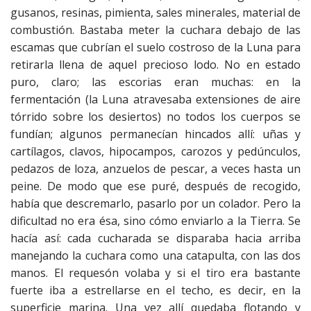
gusanos, resinas, pimienta, sales minerales, material de
combustión. Bastaba meter la cuchara debajo de las
escamas que cubrían el suelo costroso de la Luna para
retirarla llena de aquel precioso lodo. No en estado
puro, claro; las escorias eran muchas: en la
fermentación (la Luna atravesaba extensiones de aire
tórrido sobre los desiertos) no todos los cuerpos se
fundían; algunos permanecían hincados allí: uñas y
cartílagos, clavos, hipocampos, carozos y pedúnculos,
pedazos de loza, anzuelos de pescar, a veces hasta un
peine. De modo que ese puré, después de recogido,
había que descremarlo, pasarlo por un colador. Pero la
dificultad no era ésa, sino cómo enviarlo a la Tierra. Se
hacía así: cada cucharada se disparaba hacia arriba
manejando la cuchara como una catapulta, con las dos
manos. El requesón volaba y si el tiro era bastante
fuerte iba a estrellarse en el techo, es decir, en la
superficie marina. Una vez allí quedaba flotando y