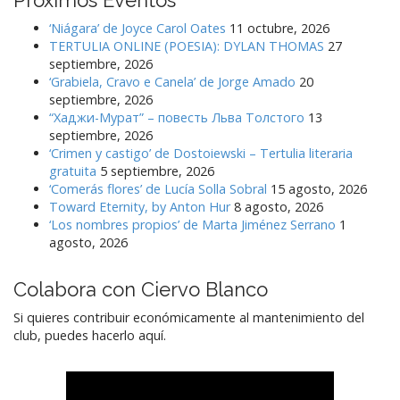
‘Niágara’ de Joyce Carol Oates
11 octubre, 2026
TERTULIA ONLINE (POESIA): DYLAN THOMAS
27
septiembre, 2026
‘Grabiela, Cravo e Canela’ de Jorge Amado
20
septiembre, 2026
“Хаджи-Мурат” – повесть Льва Толстого
13
septiembre, 2026
‘Crimen y castigo’ de Dostoiewski – Tertulia literaria
gratuita
5 septiembre, 2026
‘Comerás flores’ de Lucía Solla Sobral
15 agosto, 2026
Toward Eternity, by Anton Hur
8 agosto, 2026
‘Los nombres propios’ de Marta Jiménez Serrano
1
agosto, 2026
Colabora con Ciervo Blanco
Si quieres contribuir económicamente al mantenimiento del
club, puedes hacerlo aquí.