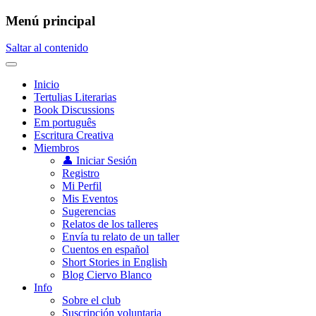
Menú principal
Saltar al contenido
Inicio
Tertulias Literarias
Book Discussions
Em português
Escritura Creativa
Miembros
👤 Iniciar Sesión
Registro
Mi Perfil
Mis Eventos
Sugerencias
Relatos de los talleres
Envía tu relato de un taller
Cuentos en español
Short Stories in English
Blog Ciervo Blanco
Info
Sobre el club
Suscripción voluntaria