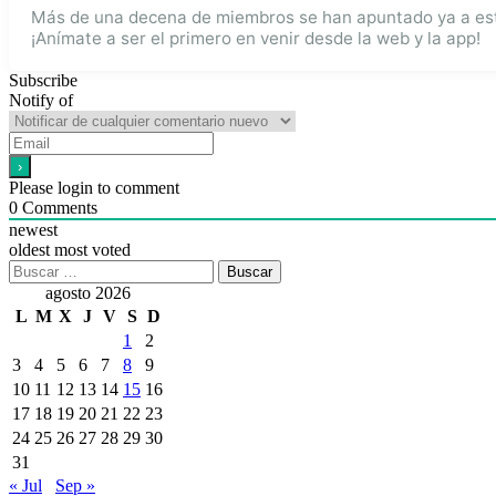
Más de una decena de miembros se han apuntado ya a este
¡Anímate a ser el primero en venir desde la web y la app!
Subscribe
Notify of
Please login to comment
0
Comments
newest
oldest
most voted
Buscar:
agosto 2026
L
M
X
J
V
S
D
1
2
3
4
5
6
7
8
9
10
11
12
13
14
15
16
17
18
19
20
21
22
23
24
25
26
27
28
29
30
31
« Jul
Sep »