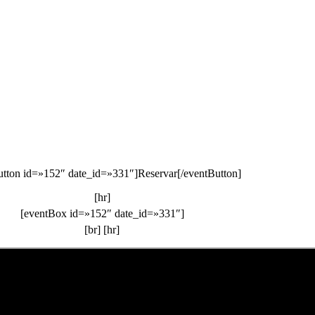
utton id=»152″ date_id=»331″]Reservar[/eventButton]
[hr]
[eventBox id=»152″ date_id=»331″]
[br] [hr]