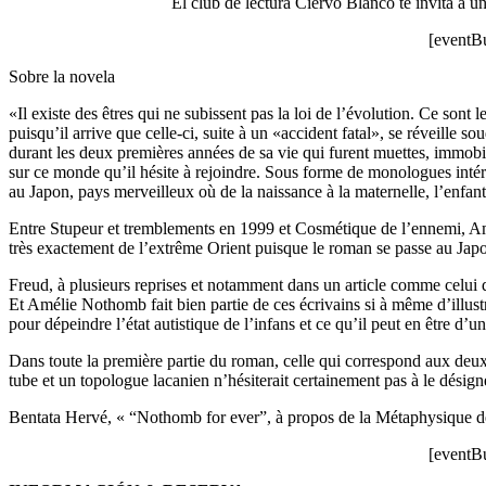
El club de lectura Ciervo Blanco te invita a una
[eventB
Sobre la novela
«Il existe des êtres qui ne subissent pas la loi de l’évolution. Ce sont
puisqu’il arrive que celle-ci, suite à un «accident fatal», se réveille 
durant les deux premières années de sa vie qui furent muettes, immobil
sur ce monde qu’il hésite à rejoindre. Sous forme de monologues intéri
au Japon, pays merveilleux où de la naissance à la maternelle, l’enfan
Entre Stupeur et tremblements en 1999 et Cosmétique de l’ennemi, Amél
très exactement de l’extrême Orient puisque le roman se passe au Japo
Freud, à plusieurs reprises et notamment dans un article comme celui de
Et Amélie Nothomb fait bien partie de ces écrivains si à même d’illus
pour dépeindre l’état autistique de l’infans et ce qu’il peut en être d’une
Dans toute la première partie du roman, celle qui correspond aux deux 
tube et un topologue lacanien n’hésiterait certainement pas à le dési
Bentata Hervé, « “Nothomb for ever”, à propos de la Métaphysique d
[eventB