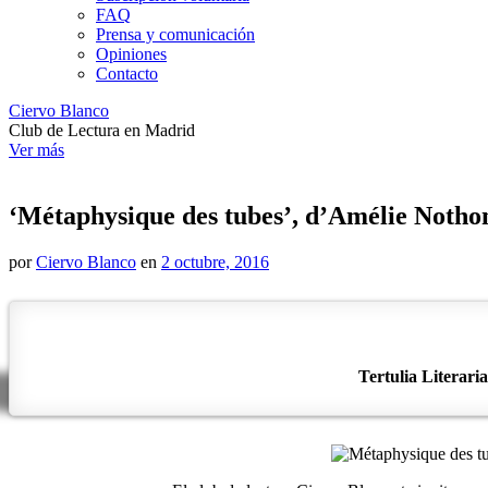
FAQ
Prensa y comunicación
Opiniones
Contacto
Ciervo Blanco
Club de Lectura en Madrid
Ver más
‘Métaphysique des tubes’, d’Amélie Noth
por
Ciervo Blanco
en
2 octubre, 2016
Tertulia Literari