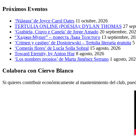
Próximos Eventos
‘Niágara’ de Joyce Carol Oates
11 octubre, 2026
TERTULIA ONLINE (POESIA): DYLAN THOMAS
27 sep
‘Grabiela, Cravo e Canela’ de Jorge Amado
20 septiembre, 20
“Хаджи-Мурат” – повесть Льва Толстого
13 septiembre, 2
‘Crimen y castigo’ de Dostoiewski – Tertulia literaria gratuita
5
‘Comerás flores’ de Lucía Solla Sobral
15 agosto, 2026
Toward Eternity, by Anton Hur
8 agosto, 2026
‘Los nombres propios’ de Marta Jiménez Serrano
1 agosto, 20
Colabora con Ciervo Blanco
Si quieres contribuir económicamente al mantenimiento del club, pued