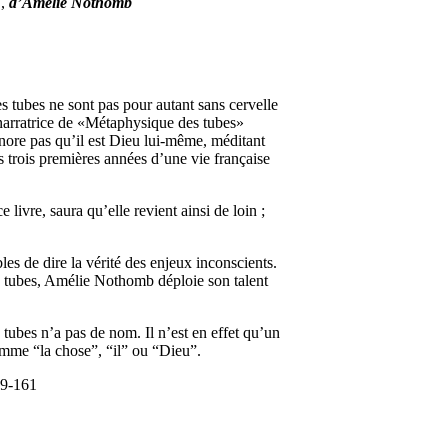
‘,
d’Amélie Nothomb
Ces tubes ne sont pas pour autant sans cervelle
ne narratrice de «Métaphysique des tubes»
gnore pas qu’il est Dieu lui-même, méditant
s trois premières années d’une vie française
ivre, saura qu’elle revient ainsi de loin ;
les de dire la vérité des enjeux inconscients.
es tubes, Amélie Nothomb déploie son talent
tubes n’a pas de nom. Il n’est en effet qu’un
omme “la chose”, “il” ou “Dieu”.
59-161