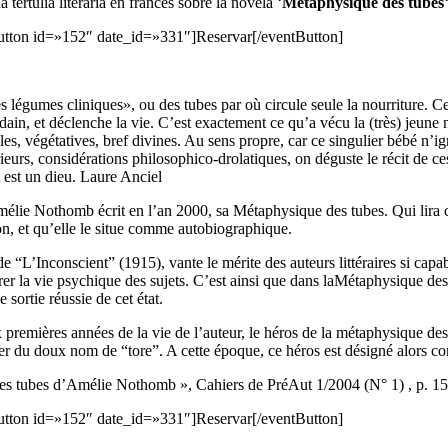
 tertulia literaria en francés sobre la novela ‘
Métaphysique des tubes
utton id=»152″ date_id=»331″]Reservar[/eventButton]
 les légumes cliniques», ou des tubes par où circule seule la nourriture. 
soudain, et déclenche la vie. C’est exactement ce qu’a vécu la (très) jeu
es, végétatives, bref divines. Au sens propre, car ce singulier bébé n’i
eurs, considérations philosophico-drolatiques, on déguste le récit de ce
t est un dieu. Laure Anciel
ie Nothomb écrit en l’an 2000, sa Métaphysique des tubes. Qui lira ce l
n, et qu’elle le situe comme autobiographique.
 “L’Inconscient” (1915), vante le mérite des auteurs littéraires si capab
trer la vie psychique des sujets. C’est ainsi que dans laMétaphysique d
 sortie réussie de cet état.
premières années de la vie de l’auteur, le héros de la métaphysique des 
gner du doux nom de “tore”. A cette époque, ce héros est désigné alors c
es tubes d’Amélie Nothomb », Cahiers de PréAut 1/2004 (N° 1) , p. 1
utton id=»152″ date_id=»331″]Reservar[/eventButton]