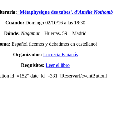
iteraria:
‘
Métaphysique des tubes
‘,
d’Amélie Nothomb
Cuándo:
Domingo 02/10/16 a las 18:30
Dónde:
Nagamat
– Huertas, 59 – Madrid
ioma:
Español (leemos y debatimos en castellano)
Organizador:
Lucrecia Fañanás
Requisitos:
Leer el libro
utton id=»152″ date_id=»331″]Reservar[/eventButton]