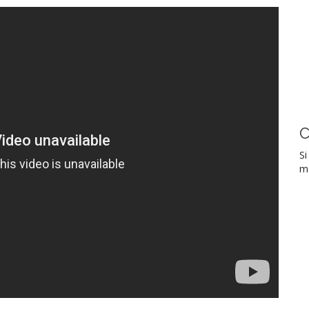
án Díaz (CBO)
Andy
 Way Comes
registered
Antonia
Belén
Iglesias (CBO)
Elizabeth
C
 Kavalier (CBO)
Si
ma
s Rodríguez (CBO)
María
a Luengo (CBO)
tworks participants
ingorance (CBO)
au Barnard