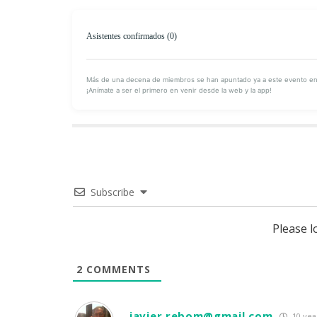
Em
Asistentes confirmados (0)
Juan Car
Nerea
Más de una decena de miembros se han apuntado ya a este evento en o
¡Anímate a ser el primero en venir desde la web y la app!
Virgini
+ other
Subscribe
Please 
2
COMMENTS
javier.rebom@gmail.com
10 yea