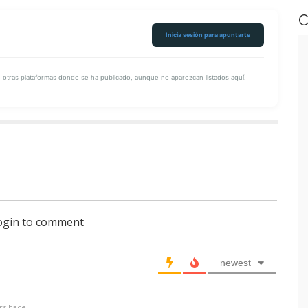
Eduardo
C
ily Grundy
Inicia sesión para apuntarte
los Ordás (CBO)
 García (CBO)
tras plataformas donde se ha publicado, aunque no aparezcan listados aquí.
Sebastián
Virginia
a Jiménez (CBO
)
 network readers
login to comment
newest
rs hace