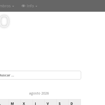
mbros
Info
co
uscar:
agosto 2026
L
M
X
J
V
S
D