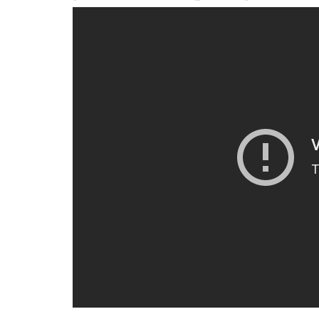
A
dri
Something Wicked This
Carmen 
Ishmael
Juan Carlo
Patrici
+ other ne
Andrea M
Be