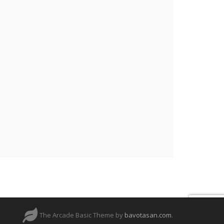
The Arcade Basic Theme by
bavotasan.com
.