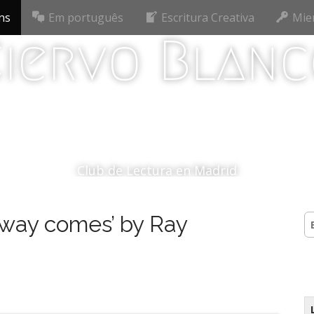
ns
Em português
Escritura Creativa
Mie
iervo Blan
Club de Lectura en Madrid
 way comes’ by Ray
B