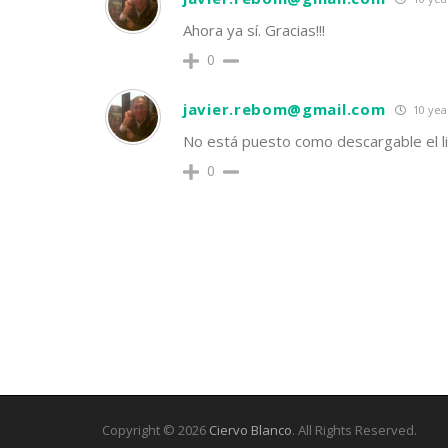
Ahora ya sí. Gracias!!!
0
javier.rebom@gmail.com
10 yea
No está puesto como descargable el li
0
Copyright © 2026
Ciervo Blanco
. All Rights Reserved.