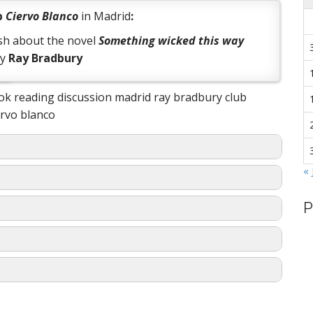
b
Ciervo Blanco
in Madrid
:
ish about the novel
Something wicked this way
y
Ray Bradbury
« 
P