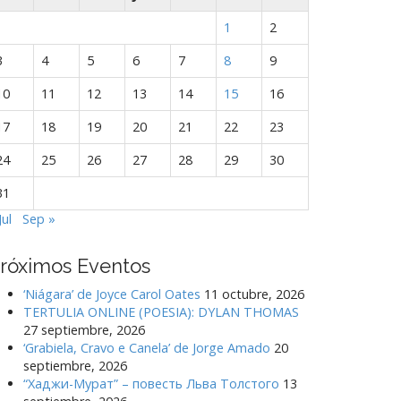
1
2
3
4
5
6
7
8
9
10
11
12
13
14
15
16
17
18
19
20
21
22
23
24
25
26
27
28
29
30
31
Jul
Sep »
róximos Eventos
‘Niágara’ de Joyce Carol Oates
11 octubre, 2026
TERTULIA ONLINE (POESIA): DYLAN THOMAS
27 septiembre, 2026
‘Grabiela, Cravo e Canela’ de Jorge Amado
20
septiembre, 2026
“Хаджи-Мурат” – повесть Льва Толстого
13