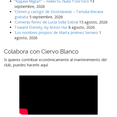
“Хаджи-Мурат” – повесть Льва Толстого
13
septiembre, 2026
‘Crimen y castigo’ de Dostoiewski – Tertulia literaria
gratuita
5 septiembre, 2026
‘Comerás flores’ de Lucía Solla Sobral
15 agosto, 2026
Toward Eternity, by Anton Hur
8 agosto, 2026
‘Los nombres propios’ de Marta Jiménez Serrano
1
agosto, 2026
Colabora con Ciervo Blanco
Si quieres contribuir económicamente al mantenimiento del
club, puedes hacerlo aquí.