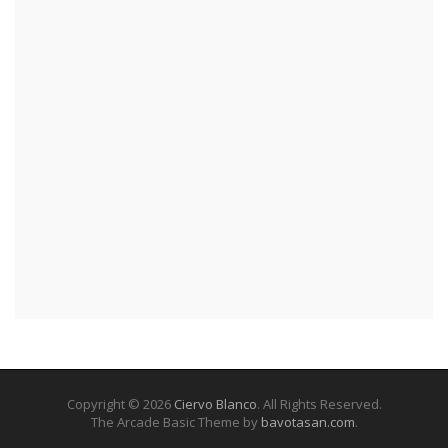
Copyright © 2026
Ciervo Blanco
. All Rights Reserved.
The Arcade Basic Theme by
bavotasan.com
.