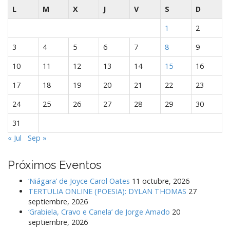
L
M
X
J
V
S
D
1
2
3
4
5
6
7
8
9
10
11
12
13
14
15
16
17
18
19
20
21
22
23
24
25
26
27
28
29
30
31
« Jul
Sep »
Próximos Eventos
‘Niágara’ de Joyce Carol Oates
11 octubre, 2026
TERTULIA ONLINE (POESIA): DYLAN THOMAS
27
septiembre, 2026
‘Grabiela, Cravo e Canela’ de Jorge Amado
20
septiembre, 2026