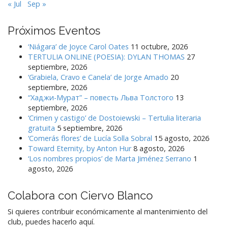
« Jul
Sep »
Próximos Eventos
‘Niágara’ de Joyce Carol Oates
11 octubre, 2026
TERTULIA ONLINE (POESIA): DYLAN THOMAS
27
septiembre, 2026
‘Grabiela, Cravo e Canela’ de Jorge Amado
20
septiembre, 2026
“Хаджи-Мурат” – повесть Льва Толстого
13
septiembre, 2026
‘Crimen y castigo’ de Dostoiewski – Tertulia literaria
gratuita
5 septiembre, 2026
‘Comerás flores’ de Lucía Solla Sobral
15 agosto, 2026
Toward Eternity, by Anton Hur
8 agosto, 2026
‘Los nombres propios’ de Marta Jiménez Serrano
1
agosto, 2026
Colabora con Ciervo Blanco
Si quieres contribuir económicamente al mantenimiento del
club, puedes hacerlo aquí.