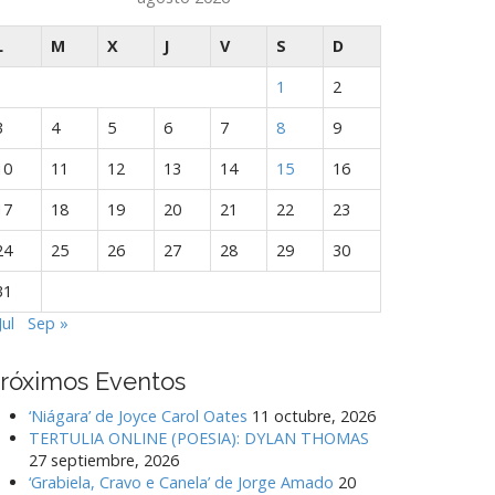
L
M
X
J
V
S
D
1
2
3
4
5
6
7
8
9
10
11
12
13
14
15
16
17
18
19
20
21
22
23
24
25
26
27
28
29
30
31
Jul
Sep »
róximos Eventos
‘Niágara’ de Joyce Carol Oates
11 octubre, 2026
TERTULIA ONLINE (POESIA): DYLAN THOMAS
27 septiembre, 2026
‘Grabiela, Cravo e Canela’ de Jorge Amado
20