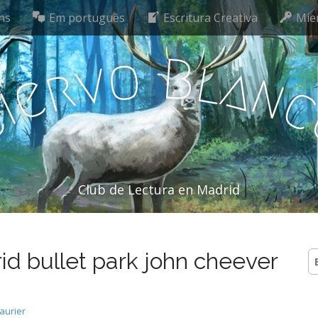
ns
Em português
Escritura Creativa
Mie
o
B
l
v
a
r
n
e
i
C
Club de Lectura en Madrid
rid bullet park john cheever
B
aurier