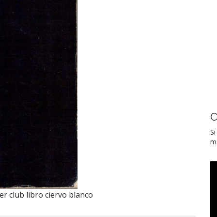
C
Si
ma
er club libro ciervo blanco