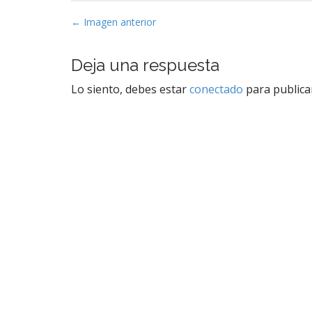
N
← Imagen anterior
a
v
Deja una respuesta
e
Lo siento, debes estar
conectado
para publica
g
a
c
i
ó
n
d
e
e
n
t
r