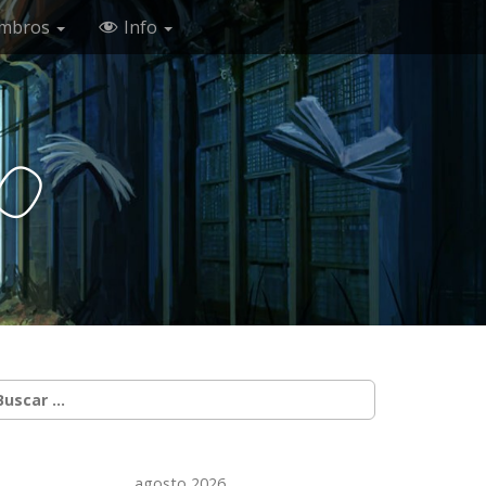
mbros
Info
c
o
uscar:
agosto 2026