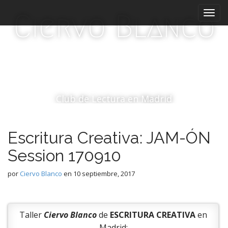
M
S
Ciervo Blanco
a
e
l
n
t
ú
a
p
r
r
a
i
l
c
n
Club de Lectura en Madrid
o
c
n
i
t
Escritura Creativa: JAM-ÓN
p
e
a
n
Session 170910
i
l
d
por
Ciervo Blanco
en
10 septiembre, 2017
o
Taller
Ciervo Blanco
de
ESCRITURA CREATIVA
en
Madrid: