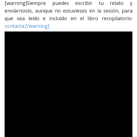
[warning]Siempre puedes escribir tu relato y
enviárnoslo, aunque no estuvieses en la sesión, para
que sea leído e incluido en el libro recopilatorio:
contacta.[/warning]
Encuéntranos en
Facebook
Síguenos en
Twitter
Míranos en
YouTube