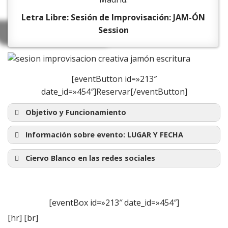
Letra Libre: Sesión de Improvisación: JAM-ÓN
Session
[eventButton id=»213″
date_id=»454″]Reservar[/eventButton]
Objetivo y Funcionamiento
Información sobre evento:
LUGAR Y FECHA
Ciervo Blanco en las redes sociales
[eventBox id=»213″ date_id=»454″]
Únete en Meetup
[hr] [br]