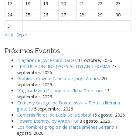
17
18
19
20
21
22
23
24
25
26
27
28
29
30
31
« Jul
Sep »
Próximos Eventos
‘Niágara’ de Joyce Carol Oates
11 octubre, 2026
TERTULIA ONLINE (POESIA): DYLAN THOMAS
27
septiembre, 2026
‘Grabiela, Cravo e Canela’ de Jorge Amado
20
septiembre, 2026
“Хаджи-Мурат” – повесть Льва Толстого
13
septiembre, 2026
‘Crimen y castigo’ de Dostoiewski – Tertulia literaria
gratuita
5 septiembre, 2026
‘Comerás flores’ de Lucía Solla Sobral
15 agosto, 2026
Toward Eternity, by Anton Hur
8 agosto, 2026
‘Los nombres propios’ de Marta Jiménez Serrano
1
agosto, 2026