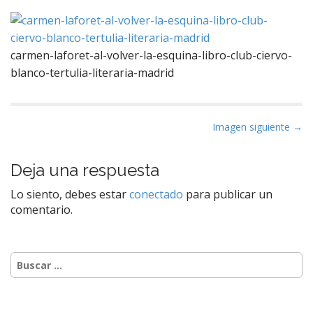
carmen-laforet-al-volver-la-esquina-libro-club-ciervo-
blanco-tertulia-literaria-madrid
N
Imagen siguiente →
a
v
Deja una respuesta
e
Lo siento, debes estar
conectado
para publicar un
g
comentario.
a
c
i
Buscar:
ó
n
d