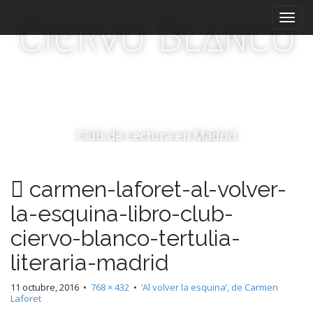
M
S
Ciervo Blanco
a
e
l
n
t
ú
a
p
r
r
a
i
l
c
n
Club de Lectura en Madrid
o
c
n
i
t
carmen-laforet-al-volver-
p
e
a
n
la-esquina-libro-club-
i
l
ciervo-blanco-tertulia-
d
o
literaria-madrid
11 octubre, 2016
•
768 × 432
•
‘Al volver la esquina’, de Carmen
Laforet