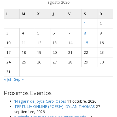
agosto 2026
e
e
L
M
X
J
V
S
D
n
1
2
t
r
3
4
5
6
7
8
9
a
10
11
12
13
14
15
16
d
a
17
18
19
20
21
22
23
s
24
25
26
27
28
29
30
31
« Jul
Sep »
Próximos Eventos
‘Niágara’ de Joyce Carol Oates
11 octubre, 2026
TERTULIA ONLINE (POESIA): DYLAN THOMAS
27
septiembre, 2026
‘Grabiela, Cravo e Canela’ de Jorge Amado
20