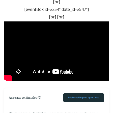
[hr]
[eventBox id=»254″ date_id=»547″]
[br] [hr]
Únete en Meetup
Encuéntranos en
Facebook
Asistentes confirmados (0)
Inicia sesión para apuntarte
Síguenos en
Twitter