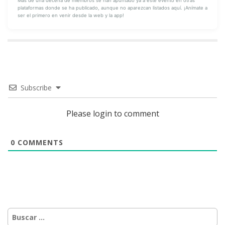
Más de una decena de miembros se han apuntado ya a este evento en otras
plataformas donde se ha publicado, aunque no aparezcan listados aquí. ¡Anímate a
ser el primero en venir desde la web y la app!
Míranos en
YouTube
Subscribe
Please login to comment
0
COMMENTS
Buscar: