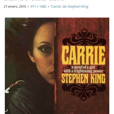
21 enero, 2015
•
911 × 1483
•
‘Carrie’, de Stephen King