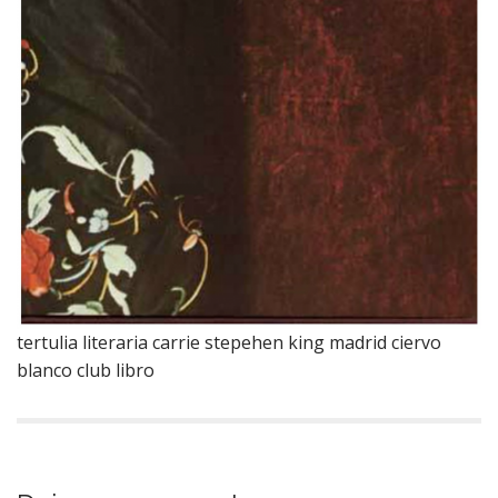
tertulia literaria carrie stepehen king madrid ciervo
blanco club libro
N
a