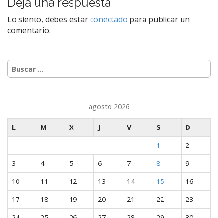
Deja una respuesta
v
e
Lo siento, debes estar
conectado
para publicar un
comentario.
g
a
c
Buscar:
i
ó
n
agosto 2026
d
e
L
M
X
J
V
S
D
e
n
1
2
t
3
4
5
6
7
8
9
r
10
11
12
13
14
15
16
a
d
17
18
19
20
21
22
23
a
24
25
26
27
28
29
30