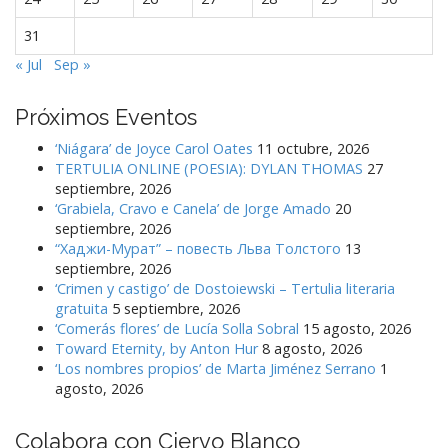
s
31
« Jul
Sep »
Próximos Eventos
‘Niágara’ de Joyce Carol Oates
11 octubre, 2026
TERTULIA ONLINE (POESIA): DYLAN THOMAS
27
septiembre, 2026
‘Grabiela, Cravo e Canela’ de Jorge Amado
20
septiembre, 2026
“Хаджи-Мурат” – повесть Льва Толстого
13
septiembre, 2026
‘Crimen y castigo’ de Dostoiewski – Tertulia literaria
gratuita
5 septiembre, 2026
‘Comerás flores’ de Lucía Solla Sobral
15 agosto, 2026
Toward Eternity, by Anton Hur
8 agosto, 2026
‘Los nombres propios’ de Marta Jiménez Serrano
1
agosto, 2026
Colabora con Ciervo Blanco