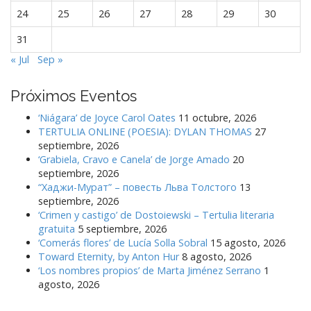
24
25
26
27
28
29
30
31
« Jul
Sep »
Próximos Eventos
‘Niágara’ de Joyce Carol Oates
11 octubre, 2026
TERTULIA ONLINE (POESIA): DYLAN THOMAS
27
septiembre, 2026
‘Grabiela, Cravo e Canela’ de Jorge Amado
20
septiembre, 2026
“Хаджи-Мурат” – повесть Льва Толстого
13
septiembre, 2026
‘Crimen y castigo’ de Dostoiewski – Tertulia literaria
gratuita
5 septiembre, 2026
‘Comerás flores’ de Lucía Solla Sobral
15 agosto, 2026
Toward Eternity, by Anton Hur
8 agosto, 2026
‘Los nombres propios’ de Marta Jiménez Serrano
1
agosto, 2026