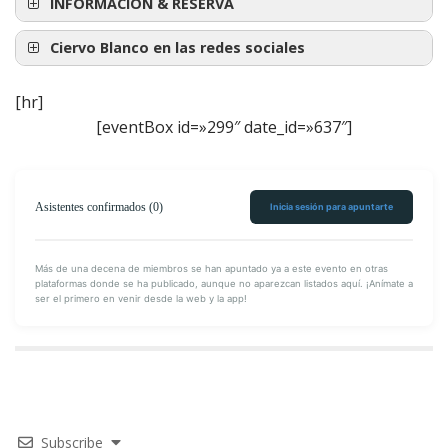
INFORMACIÓN & RESERVA
‘Con Rabia’, de Lorenza
Ciervo Blanco en las redes sociales
Mazzetti
[hr]
[eventBox id=»299″ date_id=»637″]
Asistentes confirmados (0)
Inicia sesión para apuntarte
Más de una decena de miembros se han apuntado ya a este evento en otras
plataformas donde se ha publicado, aunque no aparezcan listados aquí. ¡Anímate a
Lorenza Mazzetti
ser el primero en venir desde la web y la app!
Únete en Meetup
Subscribe