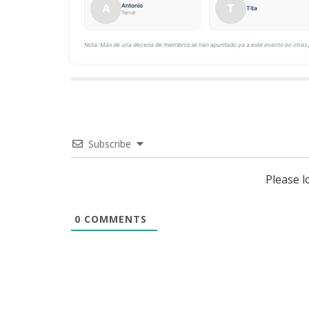
A
T
Antonio
Tita
Terror
Nota: Más de una decena de miembros se han apuntado ya a este evento en otras 
Subscribe
Please 
0
COMMENTS