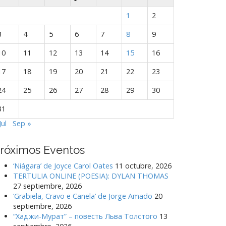
1
2
3
4
5
6
7
8
9
10
11
12
13
14
15
16
17
18
19
20
21
22
23
24
25
26
27
28
29
30
31
Jul
Sep »
róximos Eventos
‘Niágara’ de Joyce Carol Oates
11 octubre, 2026
TERTULIA ONLINE (POESIA): DYLAN THOMAS
27 septiembre, 2026
‘Grabiela, Cravo e Canela’ de Jorge Amado
20
septiembre, 2026
“Хаджи-Мурат” – повесть Льва Толстого
13