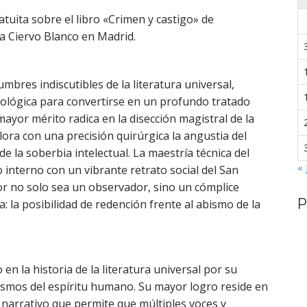
ratuita sobre el libro «Crimen y castigo» de
a Ciervo Blanco en Madrid.
mbres indiscutibles de la literatura universal,
cológica para convertirse en un profundo tratado
ayor mérito radica en la disección magistral de la
ora con una precisión quirúrgica la angustia del
e la soberbia intelectual. La maestría técnica del
« 
 interno con un vibrante retrato social del San
or no solo sea un observador, sino un cómplice
P
: la posibilidad de redención frente al abismo de la
en la historia de la literatura universal por su
bismos del espíritu humano. Su mayor logro reside en
o narrativo que permite que múltiples voces y