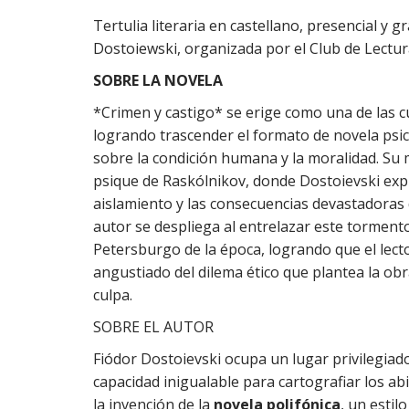
Tertulia literaria en castellano, presencial y g
Dostoiewski, organizada por el Club de Lectur
SOBRE LA NOVELA
*Crimen y castigo* se erige como una de las cu
logrando trascender el formato de novela psi
sobre la condición humana y la moralidad. Su m
psique de Raskólnikov, donde Dostoievski expl
aislamiento y las consecuencias devastadoras d
autor se despliega al entrelazar este tormento
Petersburgo de la época, logrando que el lect
angustiado del dilema ético que plantea la obra
culpa.
SOBRE EL AUTOR
Fiódor Dostoievski ocupa un lugar privilegiado 
capacidad inigualable para cartografiar los a
la invención de la
novela polifónica
, un estil