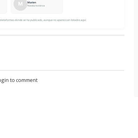
M
Marien
Novela histórica
plataformas donde se ha publicado, aunque no aparezcan listados aquí.
login to comment