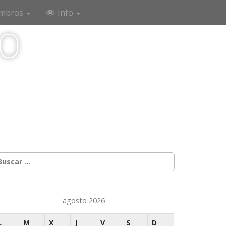
mbros
Info
co
uscar:
agosto 2026
L
M
X
J
V
S
D