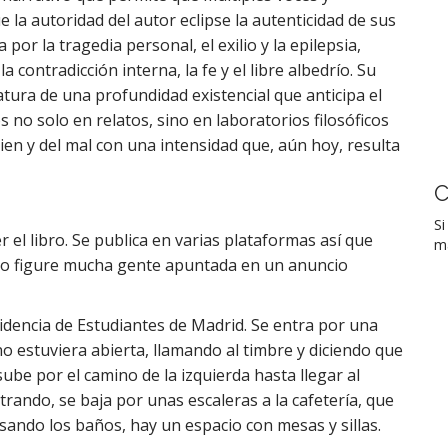
la autoridad del autor eclipse la autenticidad de sus
por la tragedia personal, el exilio y la epilepsia,
 contradicción interna, la fe y el libre albedrío. Su
tura de una profundidad existencial que anticipa el
no solo en relatos, sino en laboratorios filosóficos
en y del mal con una intensidad que, aún hoy, resulta
C
Si
er el libro. Se publica en varias plataformas así que
ma
no figure mucha gente apuntada en un anuncio
sidencia de Estudiantes de Madrid. Se entra por una
no estuviera abierta, llamando al timbre y diciendo que
 sube por el camino de la izquierda hasta llegar al
trando, se baja por unas escaleras a la cafetería, que
pasando los baños, hay un espacio con mesas y sillas.