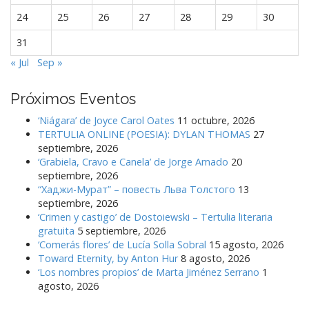
24
25
26
27
28
29
30
31
« Jul
Sep »
Próximos Eventos
‘Niágara’ de Joyce Carol Oates
11 octubre, 2026
TERTULIA ONLINE (POESIA): DYLAN THOMAS
27
septiembre, 2026
‘Grabiela, Cravo e Canela’ de Jorge Amado
20
septiembre, 2026
“Хаджи-Мурат” – повесть Льва Толстого
13
septiembre, 2026
‘Crimen y castigo’ de Dostoiewski – Tertulia literaria
gratuita
5 septiembre, 2026
‘Comerás flores’ de Lucía Solla Sobral
15 agosto, 2026
Toward Eternity, by Anton Hur
8 agosto, 2026
‘Los nombres propios’ de Marta Jiménez Serrano
1
agosto, 2026