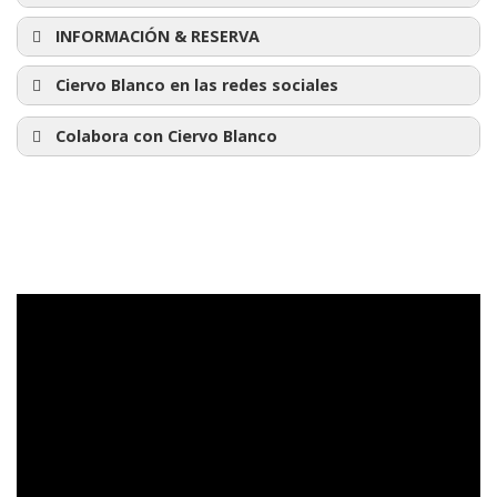
INFORMACIÓN & RESERVA
‘El Capote’ de
Nikolai Gogol
Ciervo Blanco en las redes sociales
Colabora con Ciervo Blanco
Únete en Meetup
Síguenos en Twitter