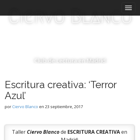
M
S
Ciervo Blanco
a
e
l
n
t
ú
a
p
r
r
a
i
l
c
n
Club de Lectura en Madrid
o
c
n
i
t
Escritura creativa: ‘Terror
p
e
a
n
Azul’
i
l
d
por
Ciervo Blanco
en
23 septiembre, 2017
o
Taller
Ciervo Blanco
de
ESCRITURA CREATIVA
en
Madrid: