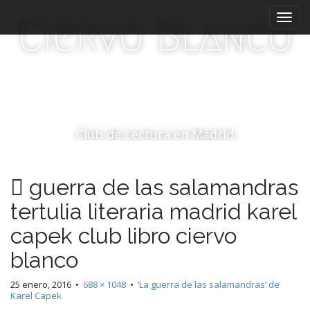
M
S
Ciervo Blanco
a
e
l
n
t
ú
a
p
r
r
a
i
l
c
n
Club de Lectura en Madrid
o
c
n
i
t
guerra de las salamandras
p
e
a
n
tertulia literaria madrid karel
i
l
capek club libro ciervo
d
o
blanco
25 enero, 2016
•
688 × 1048
•
‘La guerra de las salamandras’ de
Karel Capek