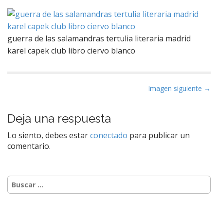
guerra de las salamandras tertulia literaria madrid
karel capek club libro ciervo blanco
N
Imagen siguiente →
a
v
Deja una respuesta
e
Lo siento, debes estar
conectado
para publicar un
g
comentario.
a
c
i
Buscar:
ó
n
d