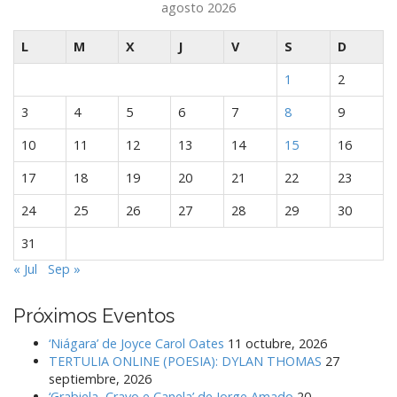
agosto 2026
e
e
L
M
X
J
V
S
D
n
1
2
t
r
3
4
5
6
7
8
9
a
10
11
12
13
14
15
16
d
a
17
18
19
20
21
22
23
s
24
25
26
27
28
29
30
31
« Jul
Sep »
Próximos Eventos
‘Niágara’ de Joyce Carol Oates
11 octubre, 2026
TERTULIA ONLINE (POESIA): DYLAN THOMAS
27
septiembre, 2026
‘Grabiela, Cravo e Canela’ de Jorge Amado
20