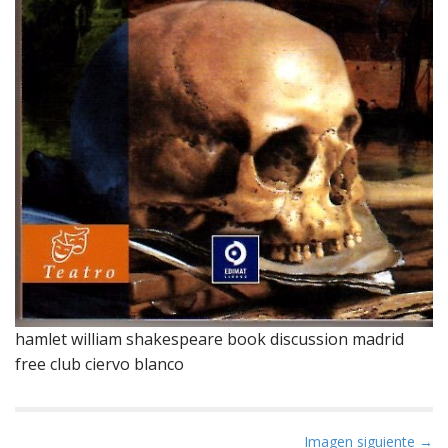
hamlet william shakespeare book discussion madrid
free club ciervo blanco
N
Imagen siguiente →