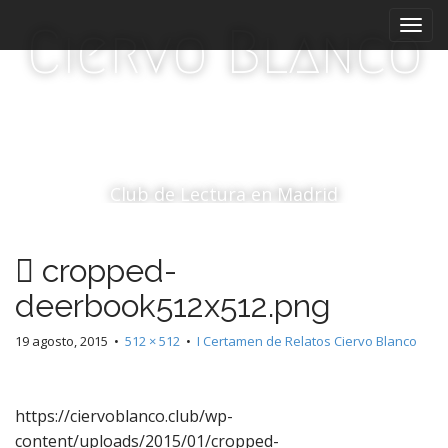
M
S
Ciervo Blanco
a
e
l
n
t
ú
a
p
r
r
a
i
l
c
n
Club de Lectura en Madrid
o
c
n
i
t
cropped-
p
e
a
n
deerbook512x512.png
i
l
d
19 agosto, 2015
•
512 × 512
•
I Certamen de Relatos Ciervo Blanco
o
https://ciervoblanco.club/wp-
content/uploads/2015/01/cropped-