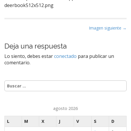
deerbook512x512.png
N
Imagen siguiente →
a
v
Deja una respuesta
e
Lo siento, debes estar
conectado
para publicar un
g
comentario.
a
c
i
Buscar:
ó
n
d
agosto 2026
e
e
L
M
X
J
V
S
D
n