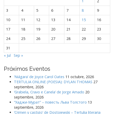
1
2
t
r
3
4
5
6
7
8
9
a
10
11
12
13
14
15
16
d
a
17
18
19
20
21
22
23
s
24
25
26
27
28
29
30
31
« Jul
Sep »
Próximos Eventos
‘Niágara’ de Joyce Carol Oates
11 octubre, 2026
TERTULIA ONLINE (POESIA): DYLAN THOMAS
27
septiembre, 2026
‘Grabiela, Cravo e Canela’ de Jorge Amado
20
septiembre, 2026
“Хаджи-Мурат” – повесть Льва Толстого
13
septiembre, 2026
‘Crimen y castigo’ de Dostoiewski – Tertulia literaria