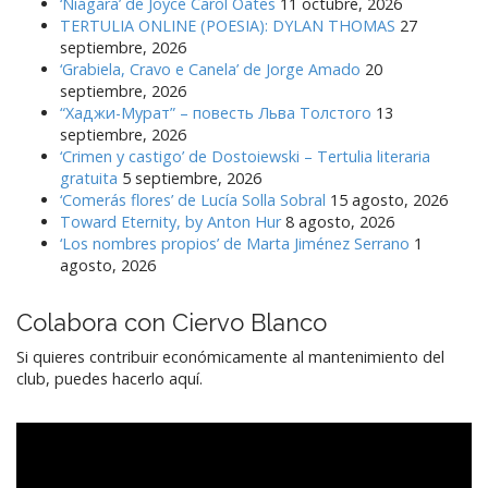
‘Niágara’ de Joyce Carol Oates
11 octubre, 2026
TERTULIA ONLINE (POESIA): DYLAN THOMAS
27
septiembre, 2026
‘Grabiela, Cravo e Canela’ de Jorge Amado
20
septiembre, 2026
“Хаджи-Мурат” – повесть Льва Толстого
13
septiembre, 2026
‘Crimen y castigo’ de Dostoiewski – Tertulia literaria
gratuita
5 septiembre, 2026
‘Comerás flores’ de Lucía Solla Sobral
15 agosto, 2026
Toward Eternity, by Anton Hur
8 agosto, 2026
‘Los nombres propios’ de Marta Jiménez Serrano
1
agosto, 2026
Colabora con Ciervo Blanco
Si quieres contribuir económicamente al mantenimiento del
club, puedes hacerlo aquí.