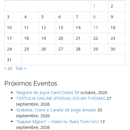
n
1
2
t
r
3
4
5
6
7
8
9
a
10
11
12
13
14
15
16
d
a
17
18
19
20
21
22
23
s
24
25
26
27
28
29
30
31
« Jul
Sep »
Próximos Eventos
‘Niágara’ de Joyce Carol Oates
11 octubre, 2026
TERTULIA ONLINE (POESIA): DYLAN THOMAS
27
septiembre, 2026
‘Grabiela, Cravo e Canela’ de Jorge Amado
20
septiembre, 2026
“Хаджи-Мурат” – повесть Льва Толстого
13
septiembre, 2026