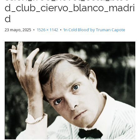
d_club_ciervo_blanco_madri
d
23 mayo, 2025
•
1526 × 1142
•
‘In Cold Blood’ by Truman Capote