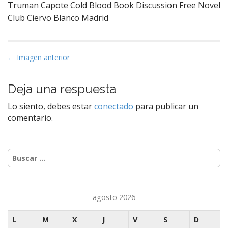
Truman Capote Cold Blood Book Discussion Free Novel
Club Ciervo Blanco Madrid
N
← Imagen anterior
a
v
Deja una respuesta
e
Lo siento, debes estar
conectado
para publicar un
g
comentario.
a
c
i
Buscar:
ó
n
d
agosto 2026
e
e
L
M
X
J
V
S
D