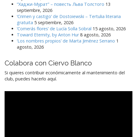
“Хаджи-Мурат” – повесть Льва Толстого
13
septiembre, 2026
‘Crimen y castigo’ de Dostoiewski – Tertulia literaria
gratuita
5 septiembre, 2026
‘Comerás flores’ de Lucía Solla Sobral
15 agosto, 2026
Toward Eternity, by Anton Hur
8 agosto, 2026
‘Los nombres propios’ de Marta Jiménez Serrano
1
agosto, 2026
Colabora con Ciervo Blanco
Si quieres contribuir económicamente al mantenimiento del
club, puedes hacerlo aquí.