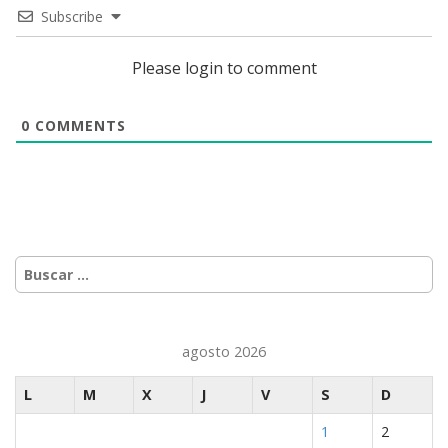
Ecos de Asia.
Subscribe
Jōnetsu Monogatari. Pasiones en Japón
,
Please login to comment
0
COMMENTS
Buscar:
agosto 2026
L
M
X
J
V
S
D
1
2