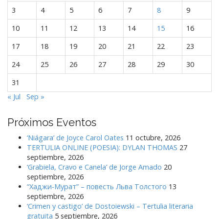
3
4
5
6
7
8
9
10
11
12
13
14
15
16
17
18
19
20
21
22
23
24
25
26
27
28
29
30
31
« Jul
Sep »
Próximos Eventos
‘Niágara’ de Joyce Carol Oates
11 octubre, 2026
TERTULIA ONLINE (POESIA): DYLAN THOMAS
27
septiembre, 2026
‘Grabiela, Cravo e Canela’ de Jorge Amado
20
septiembre, 2026
“Хаджи-Мурат” – повесть Льва Толстого
13
septiembre, 2026
‘Crimen y castigo’ de Dostoiewski – Tertulia literaria
gratuita
5 septiembre, 2026