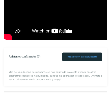
Encuéntranos en
Facebook
Síguenos en
Twitter
Asistentes confirmados (0)
Inicia sesión para apuntarte
Míranos en
YouTube
Más de una decena de miembros se han apuntado ya a este evento en otras
plataformas donde se ha publicado, aunque no aparezcan listados aquí. ¡Anímate a
ser el primero en venir desde la web y la app!
Japan’s Eye