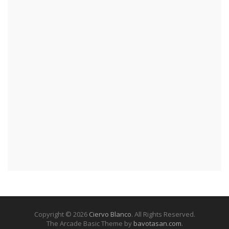
Copyright © 2026
Ciervo Blanco
. All Rights Reserved.
The Arcade Basic Theme by
bavotasan.com
.