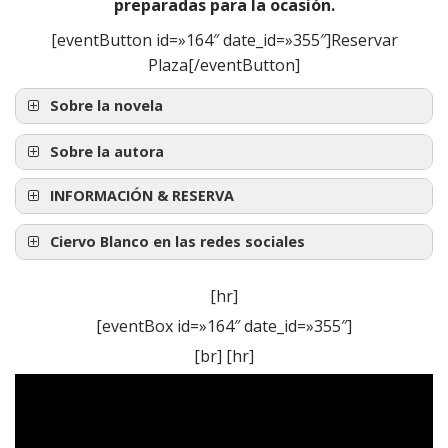
preparadas para la ocasión.
[eventButton id=»164″ date_id=»355″]Reservar
Plaza[/eventButton]
Sobre la novela
Sobre la autora
INFORMACIÓN & RESERVA
Jōnetsu monogatari
Ciervo Blanco en las redes sociales
[hr]
[eventBox id=»164″ date_id=»355″]
[br] [hr]
Únete en Meetup