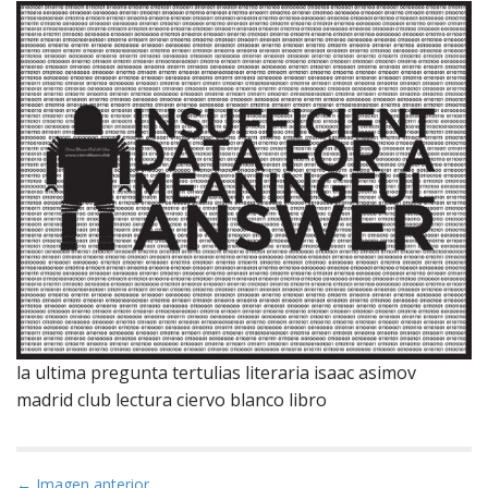
la ultima pregunta tertulias literaria isaac asimov
madrid club lectura ciervo blanco libro
N
← Imagen anterior