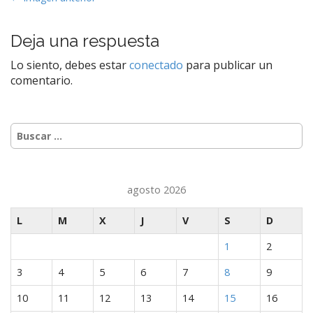
a
v
Deja una respuesta
e
Lo siento, debes estar
conectado
para publicar un
g
comentario.
a
c
i
Buscar:
ó
n
d
agosto 2026
e
e
L
M
X
J
V
S
D
n
1
2
t
r
3
4
5
6
7
8
9
a
10
11
12
13
14
15
16
d