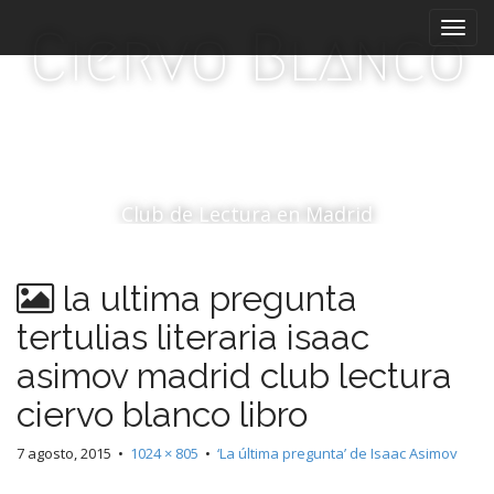
M
S
Ciervo Blanco
a
e
l
n
t
ú
a
p
r
r
a
i
l
c
n
Club de Lectura en Madrid
o
c
n
i
t
la ultima pregunta
p
e
a
n
tertulias literaria isaac
i
l
asimov madrid club lectura
d
o
ciervo blanco libro
7 agosto, 2015
•
1024 × 805
•
‘La última pregunta’ de Isaac Asimov