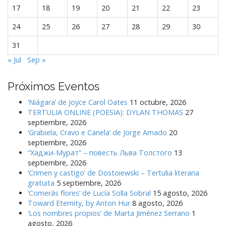
a
17
18
19
20
21
22
23
s
24
25
26
27
28
29
30
31
« Jul
Sep »
Próximos Eventos
‘Niágara’ de Joyce Carol Oates
11 octubre, 2026
TERTULIA ONLINE (POESIA): DYLAN THOMAS
27
septiembre, 2026
‘Grabiela, Cravo e Canela’ de Jorge Amado
20
septiembre, 2026
“Хаджи-Мурат” – повесть Льва Толстого
13
septiembre, 2026
‘Crimen y castigo’ de Dostoiewski – Tertulia literaria
gratuita
5 septiembre, 2026
‘Comerás flores’ de Lucía Solla Sobral
15 agosto, 2026
Toward Eternity, by Anton Hur
8 agosto, 2026
‘Los nombres propios’ de Marta Jiménez Serrano
1
agosto, 2026