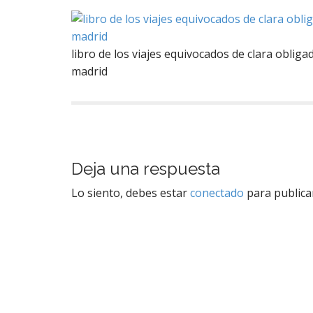
libro de los viajes equivocados de clara obligad
madrid
N
a
v
Deja una respuesta
e
Lo siento, debes estar
conectado
para publica
g
a
c
i
ó
n
d