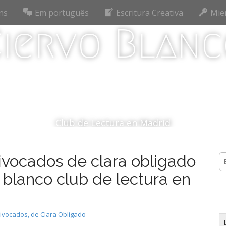
ns
Em português
Escritura Creativa
Mie
iervo Blan
Club de Lectura en Madrid
uivocados de clara obligado
B
vo blanco club de lectura en
uivocados, de Clara Obligado