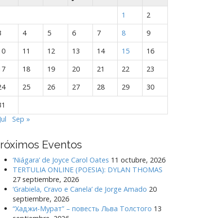
1
2
3
4
5
6
7
8
9
10
11
12
13
14
15
16
17
18
19
20
21
22
23
24
25
26
27
28
29
30
31
Jul
Sep »
róximos Eventos
‘Niágara’ de Joyce Carol Oates
11 octubre, 2026
TERTULIA ONLINE (POESIA): DYLAN THOMAS
27 septiembre, 2026
‘Grabiela, Cravo e Canela’ de Jorge Amado
20
septiembre, 2026
“Хаджи-Мурат” – повесть Льва Толстого
13