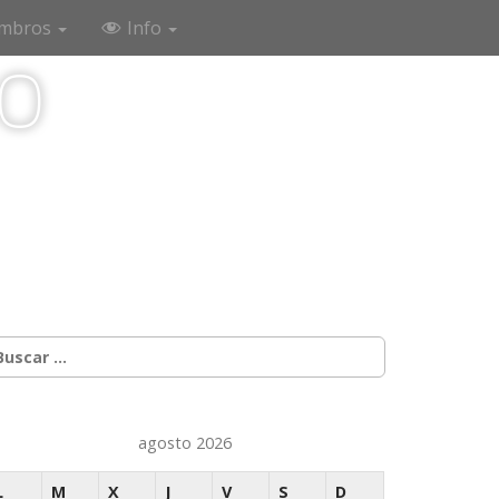
mbros
Info
co
uscar:
agosto 2026
L
M
X
J
V
S
D