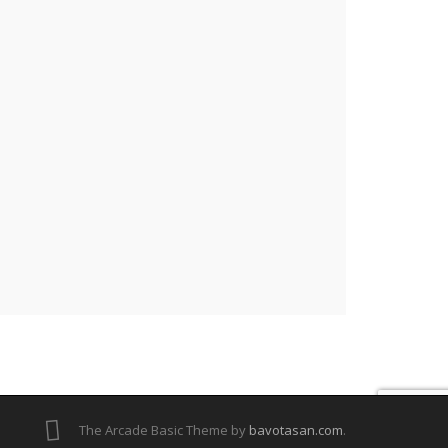
The Arcade Basic Theme by
bavotasan.com
.