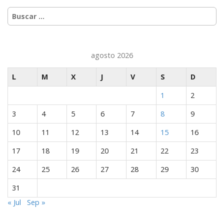
i
Buscar:
ó
n
d
agosto 2026
e
e
L
M
X
J
V
S
D
n
1
2
t
r
3
4
5
6
7
8
9
a
10
11
12
13
14
15
16
d
a
17
18
19
20
21
22
23
s
24
25
26
27
28
29
30
31
« Jul
Sep »