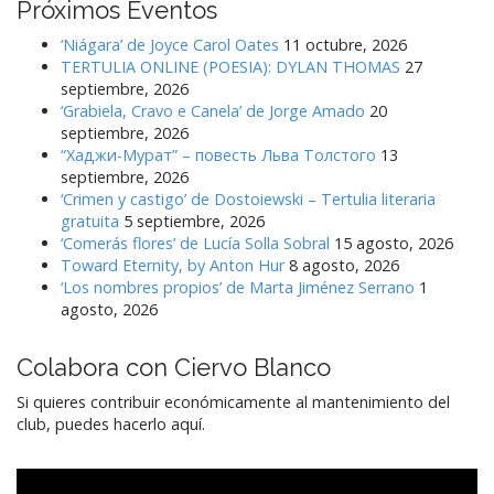
Próximos Eventos
‘Niágara’ de Joyce Carol Oates
11 octubre, 2026
TERTULIA ONLINE (POESIA): DYLAN THOMAS
27
septiembre, 2026
‘Grabiela, Cravo e Canela’ de Jorge Amado
20
septiembre, 2026
“Хаджи-Мурат” – повесть Льва Толстого
13
septiembre, 2026
‘Crimen y castigo’ de Dostoiewski – Tertulia literaria
gratuita
5 septiembre, 2026
‘Comerás flores’ de Lucía Solla Sobral
15 agosto, 2026
Toward Eternity, by Anton Hur
8 agosto, 2026
‘Los nombres propios’ de Marta Jiménez Serrano
1
agosto, 2026
Colabora con Ciervo Blanco
Si quieres contribuir económicamente al mantenimiento del
club, puedes hacerlo aquí.