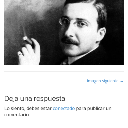
N
Imagen siguiente →
a
v
Deja una respuesta
e
Lo siento, debes estar
conectado
para publicar un
g
comentario.
a
c