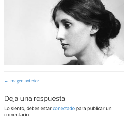
N
← Imagen anterior
a
v
Deja una respuesta
e
Lo siento, debes estar
conectado
para publicar un
g
comentario.
a
c