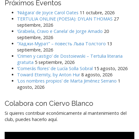
Próximos Eventos
‘Niágara’ de Joyce Carol Oates
11 octubre, 2026
TERTULIA ONLINE (POESIA): DYLAN THOMAS
27
septiembre, 2026
‘Grabiela, Cravo e Canela’ de Jorge Amado
20
septiembre, 2026
“Хаджи-Мурат” – повесть Льва Толстого
13
septiembre, 2026
‘Crimen y castigo’ de Dostoiewski – Tertulia literaria
gratuita
5 septiembre, 2026
‘Comerás flores’ de Lucía Solla Sobral
15 agosto, 2026
Toward Eternity, by Anton Hur
8 agosto, 2026
‘Los nombres propios’ de Marta Jiménez Serrano
1
agosto, 2026
Colabora con Ciervo Blanco
Si quieres contribuir económicamente al mantenimiento del
club, puedes hacerlo aquí.