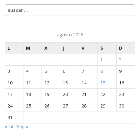
i
Buscar:
ó
n
d
agosto 2026
e
e
L
M
X
J
V
S
D
n
1
2
t
r
3
4
5
6
7
8
9
a
10
11
12
13
14
15
16
d
a
17
18
19
20
21
22
23
s
24
25
26
27
28
29
30
31
« Jul
Sep »