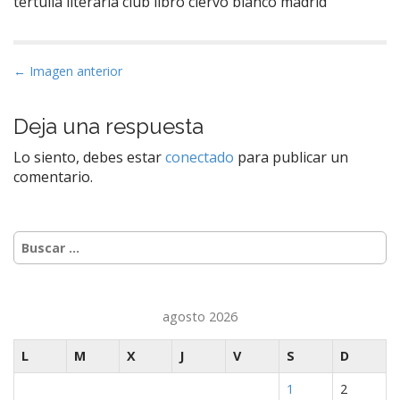
tertulia literaria club libro ciervo blanco madrid
N
← Imagen anterior
a
v
Deja una respuesta
e
Lo siento, debes estar
conectado
para publicar un
g
comentario.
a
c
i
Buscar:
ó
n
d
agosto 2026
e
e
L
M
X
J
V
S
D
n
1
2
t