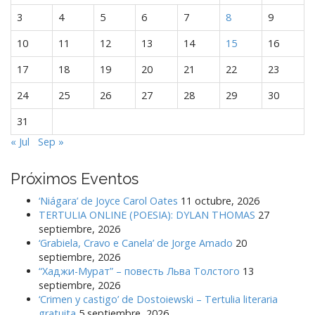
r
3
4
5
6
7
8
9
a
10
11
12
13
14
15
16
d
a
17
18
19
20
21
22
23
s
24
25
26
27
28
29
30
31
« Jul
Sep »
Próximos Eventos
‘Niágara’ de Joyce Carol Oates
11 octubre, 2026
TERTULIA ONLINE (POESIA): DYLAN THOMAS
27
septiembre, 2026
‘Grabiela, Cravo e Canela’ de Jorge Amado
20
septiembre, 2026
“Хаджи-Мурат” – повесть Льва Толстого
13
septiembre, 2026
‘Crimen y castigo’ de Dostoiewski – Tertulia literaria
gratuita
5 septiembre, 2026