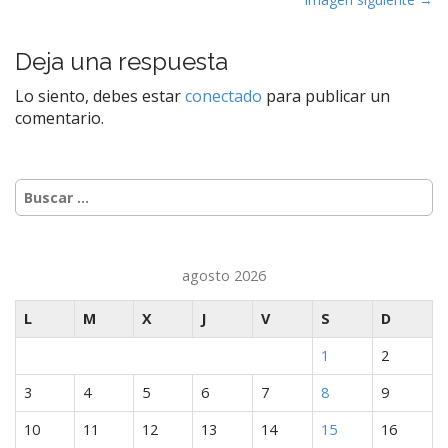
N
a
v
Deja una respuesta
e
Lo siento, debes estar
conectado
para publicar un
g
comentario.
a
c
i
Buscar:
ó
n
d
agosto 2026
e
e
L
M
X
J
V
S
D
n
1
2
t
r
3
4
5
6
7
8
9
a
10
11
12
13
14
15
16
d