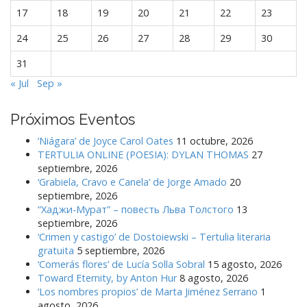
a
17
18
19
20
21
22
23
s
24
25
26
27
28
29
30
31
« Jul
Sep »
Próximos Eventos
‘Niágara’ de Joyce Carol Oates
11 octubre, 2026
TERTULIA ONLINE (POESIA): DYLAN THOMAS
27
septiembre, 2026
‘Grabiela, Cravo e Canela’ de Jorge Amado
20
septiembre, 2026
“Хаджи-Мурат” – повесть Льва Толстого
13
septiembre, 2026
‘Crimen y castigo’ de Dostoiewski – Tertulia literaria
gratuita
5 septiembre, 2026
‘Comerás flores’ de Lucía Solla Sobral
15 agosto, 2026
Toward Eternity, by Anton Hur
8 agosto, 2026
‘Los nombres propios’ de Marta Jiménez Serrano
1
agosto, 2026