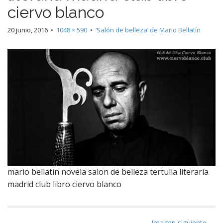
ciervo blanco
20 junio, 2016
•
1048 × 590
•
‘Salón de belleza’ de Mario Bellatín
mario bellatin novela salon de belleza tertulia literaria
madrid club libro ciervo blanco
Imagen siguiente →