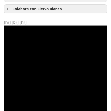
Harari
Colabora con Ciervo Blanco
Únete en Meetup
[hr] [br] [hr]
Síguenos en Twitter
www.
ciervoblancoclub