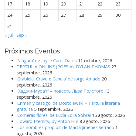
17
18
19
20
21
22
23
24
25
26
27
28
29
30
31
« Jul
Sep »
Próximos Eventos
‘Niágara’ de Joyce Carol Oates
11 octubre, 2026
TERTULIA ONLINE (POESIA): DYLAN THOMAS
27
septiembre, 2026
‘Grabiela, Cravo e Canela’ de Jorge Amado
20
septiembre, 2026
“Хаджи-Мурат” – повесть Льва Толстого
13
septiembre, 2026
‘Crimen y castigo’ de Dostoiewski – Tertulia literaria
gratuita
5 septiembre, 2026
‘Comerás flores’ de Lucía Solla Sobral
15 agosto, 2026
Toward Eternity, by Anton Hur
8 agosto, 2026
‘Los nombres propios’ de Marta Jiménez Serrano
1
agosto, 2026