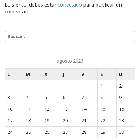
Lo siento, debes estar
conectado
para publicar un
g
comentario.
a
c
i
Buscar:
ó
n
d
agosto 2026
e
e
L
M
X
J
V
S
D
n
1
2
t
r
3
4
5
6
7
8
9
a
10
11
12
13
14
15
16
d
a
17
18
19
20
21
22
23
s
24
25
26
27
28
29
30