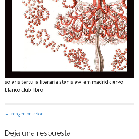
solaris tertulia literaria stanislaw lem madrid ciervo
blanco club libro
N
← Imagen anterior
a
v
Deja una respuesta
e