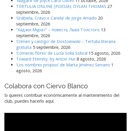
‘Niágara’ de Joyce Carol Oates
11 octubre, 2026
TERTULIA ONLINE (POESIA): DYLAN THOMAS
27
septiembre, 2026
‘Grabiela, Cravo e Canela’ de Jorge Amado
20
septiembre, 2026
“Хаджи-Мурат” – повесть Льва Толстого
13
septiembre, 2026
‘Crimen y castigo’ de Dostoiewski – Tertulia literaria
gratuita
5 septiembre, 2026
‘Comerás flores’ de Lucía Solla Sobral
15 agosto, 2026
Toward Eternity, by Anton Hur
8 agosto, 2026
‘Los nombres propios’ de Marta Jiménez Serrano
1
agosto, 2026
Colabora con Ciervo Blanco
Si quieres contribuir económicamente al mantenimiento del
club, puedes hacerlo aquí.