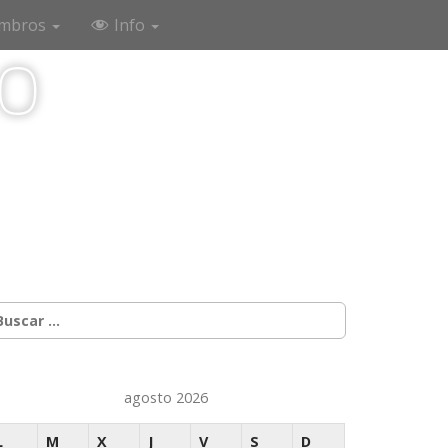
mbros
Info
co
uscar:
agosto 2026
L
M
X
J
V
S
D