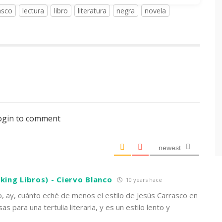
asco
lectura
libro
literatura
negra
novela
login to comment
newest
king Libros) - Ciervo Blanco
10 years hace
o, ay, cuánto eché de menos el estilo de Jesús Carrasco en
as para una tertulia literaria, y es un estilo lento y