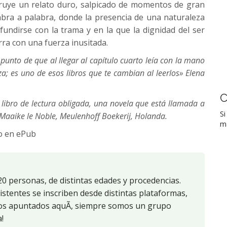
struye un relato duro, salpicado de momentos de gran
labra a palabra, donde la presencia de una naturaleza
fundirse con la trama y en la que la dignidad del ser
rra con una fuerza inusitada.
punto de que al llegar al capítulo cuarto leía con la mano
a; es uno de esos libros que te cambian al leerlos» Elena
C
 libro de lectura obligada, una novela que está llamada a
Si
» Maaike le Noble, Meulenhoff Boekerij, Holanda.
ma
o en ePub
0 personas, de distintas edades y procedencias.
stentes se inscriben desde distintas plataformas,
cos apuntados aquÃ­, siempre somos un grupo
!