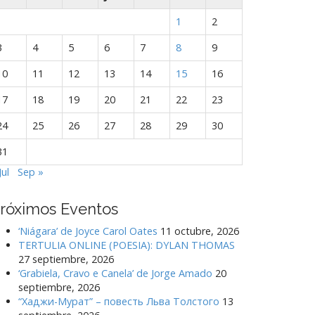
1
2
3
4
5
6
7
8
9
10
11
12
13
14
15
16
17
18
19
20
21
22
23
24
25
26
27
28
29
30
31
Jul
Sep »
róximos Eventos
‘Niágara’ de Joyce Carol Oates
11 octubre, 2026
TERTULIA ONLINE (POESIA): DYLAN THOMAS
27 septiembre, 2026
‘Grabiela, Cravo e Canela’ de Jorge Amado
20
septiembre, 2026
“Хаджи-Мурат” – повесть Льва Толстого
13