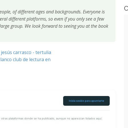
C
eople, of different ages and backgrounds. Everyone is
al different platforms, so even if you only see a few
large group. We look forward to seeing you at the book
Inicia sesión para apuntarte
tras plataformas donde se ha publicado, aunque no aparezcan listados aquí.