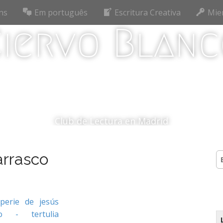
ns
Em português
Escritura Creativa
Mie
iervo Blan
Club de Lectura en Madrid
arrasco
B