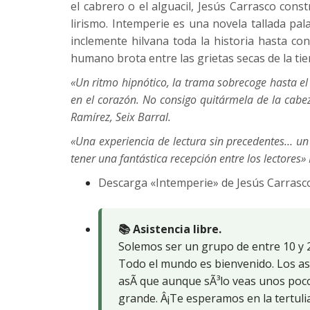
el cabrero o el alguacil, Jesús Carrasco con
lirismo. Intemperie es una novela tallada pa
inclemente hilvana toda la historia hasta con
humano brota entre las grietas secas de la tie
«Un ritmo hipnótico, la trama sobrecoge hasta el 
en el corazón. No consigo quitármela de la cabez
Ramírez, Seix Barral.
«Una experiencia de lectura sin precedentes… un
tener una fantástica recepción entre los lectores
Descarga «Intemperie» de Jesús Carrasc
📚 Asistencia libre.
Solemos ser un grupo de entre 10 y 2
Todo el mundo es bienvenido. Los asi
asÃ­ que aunque sÃ³lo veas unos po
grande. Â¡Te esperamos en la tertulia