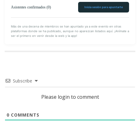
Asistentes confirmados (0)
Inicia sesión para apuntarte
Más de una decena de miembros se han apuntado ya a este evento en otras
Síguenos en Twitter
plataformas donde se ha publicado, aunque no aparezcan listados aquí. ¡Anímate a
ser el primero en venir desde la web y la app!
Subscribe
Please login to comment
0
COMMENTS
Encuéntranos en Facebook