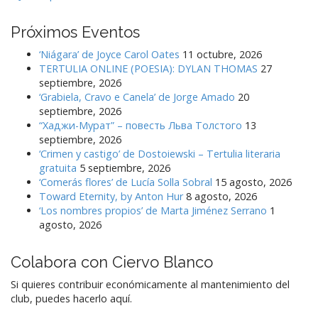
Próximos Eventos
‘Niágara’ de Joyce Carol Oates
11 octubre, 2026
TERTULIA ONLINE (POESIA): DYLAN THOMAS
27
septiembre, 2026
‘Grabiela, Cravo e Canela’ de Jorge Amado
20
septiembre, 2026
“Хаджи-Мурат” – повесть Льва Толстого
13
septiembre, 2026
‘Crimen y castigo’ de Dostoiewski – Tertulia literaria
gratuita
5 septiembre, 2026
‘Comerás flores’ de Lucía Solla Sobral
15 agosto, 2026
Toward Eternity, by Anton Hur
8 agosto, 2026
‘Los nombres propios’ de Marta Jiménez Serrano
1
agosto, 2026
Colabora con Ciervo Blanco
Si quieres contribuir económicamente al mantenimiento del
club, puedes hacerlo aquí.