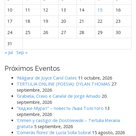
a
10
11
12
13
14
15
16
d
a
17
18
19
20
21
22
23
s
24
25
26
27
28
29
30
31
« Jul
Sep »
Próximos Eventos
‘Niágara’ de Joyce Carol Oates
11 octubre, 2026
TERTULIA ONLINE (POESIA): DYLAN THOMAS
27
septiembre, 2026
‘Grabiela, Cravo e Canela’ de Jorge Amado
20
septiembre, 2026
“Хаджи-Мурат” – повесть Льва Толстого
13
septiembre, 2026
‘Crimen y castigo’ de Dostoiewski – Tertulia literaria
gratuita
5 septiembre, 2026
‘Comerás flores’ de Lucía Solla Sobral
15 agosto, 2026