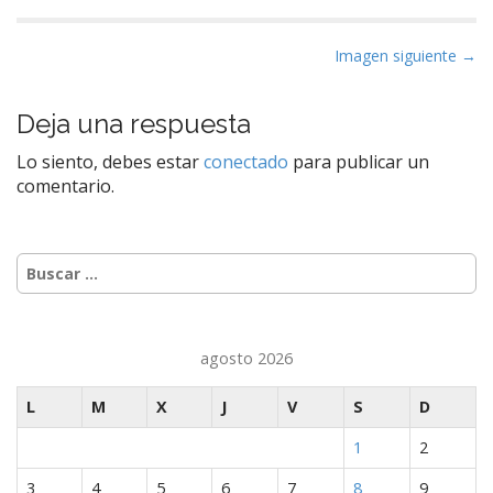
N
Imagen siguiente →
a
v
Deja una respuesta
e
Lo siento, debes estar
conectado
para publicar un
g
comentario.
a
c
i
Buscar:
ó
n
d
agosto 2026
e
e
L
M
X
J
V
S
D
n
1
2
t
r
3
4
5
6
7
8
9