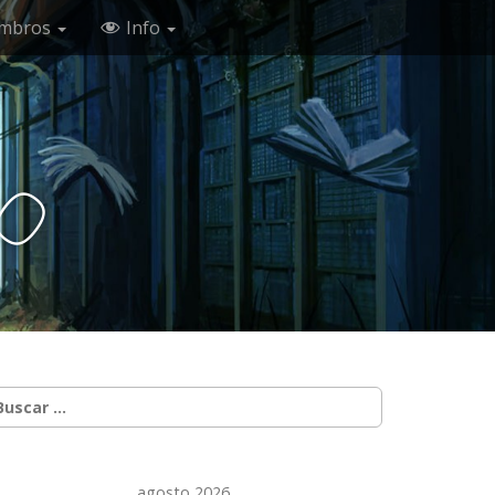
mbros
Info
c
o
uscar:
agosto 2026