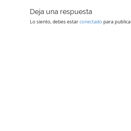
a
Deja una respuesta
v
e
Lo siento, debes estar
conectado
para publica
g
a
c
i
ó
n
d
e
e
n
t
r
a
d