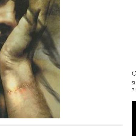
C
Si
ma