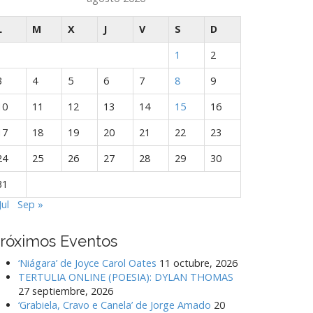
L
M
X
J
V
S
D
1
2
3
4
5
6
7
8
9
10
11
12
13
14
15
16
17
18
19
20
21
22
23
24
25
26
27
28
29
30
31
Jul
Sep »
róximos Eventos
‘Niágara’ de Joyce Carol Oates
11 octubre, 2026
TERTULIA ONLINE (POESIA): DYLAN THOMAS
27 septiembre, 2026
‘Grabiela, Cravo e Canela’ de Jorge Amado
20