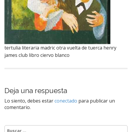
tertulia literaria madric otra vuelta de tuerca henry
james club libro ciervo blanco
N
a
Deja una respuesta
v
e
Lo siento, debes estar
conectado
para publicar un
comentario.
g
a
c
Buscar: