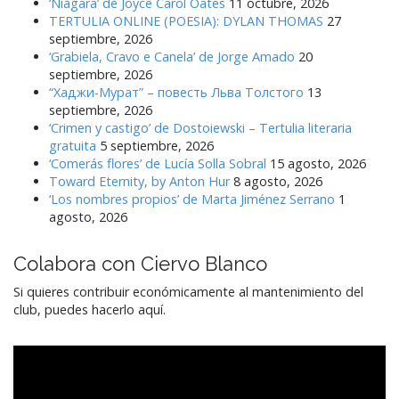
‘Niágara’ de Joyce Carol Oates
11 octubre, 2026
TERTULIA ONLINE (POESIA): DYLAN THOMAS
27
septiembre, 2026
‘Grabiela, Cravo e Canela’ de Jorge Amado
20
septiembre, 2026
“Хаджи-Мурат” – повесть Льва Толстого
13
septiembre, 2026
‘Crimen y castigo’ de Dostoiewski – Tertulia literaria
gratuita
5 septiembre, 2026
‘Comerás flores’ de Lucía Solla Sobral
15 agosto, 2026
Toward Eternity, by Anton Hur
8 agosto, 2026
‘Los nombres propios’ de Marta Jiménez Serrano
1
agosto, 2026
Colabora con Ciervo Blanco
Si quieres contribuir económicamente al mantenimiento del
club, puedes hacerlo aquí.