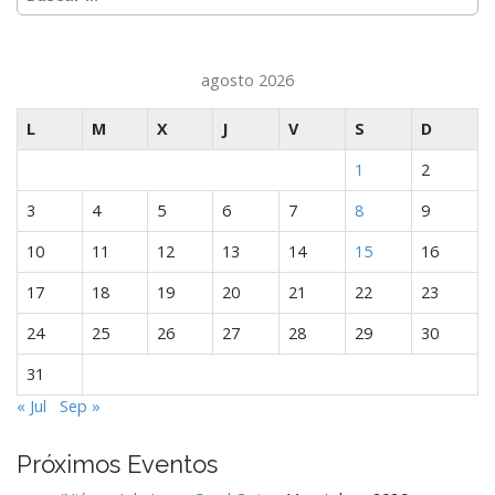
i
ó
n
agosto 2026
d
e
L
M
X
J
V
S
D
e
n
1
2
t
3
4
5
6
7
8
9
r
10
11
12
13
14
15
16
a
d
17
18
19
20
21
22
23
a
24
25
26
27
28
29
30
s
31
« Jul
Sep »
Próximos Eventos