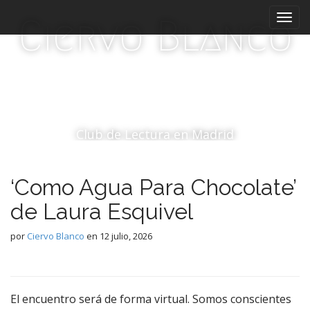
M
S
Ciervo Blanco
a
e
l
n
t
ú
a
p
r
r
a
i
l
c
n
Club de Lectura en Madrid
o
c
n
i
t
‘Como Agua Para Chocolate’
p
e
a
n
de Laura Esquivel
i
l
d
por
Ciervo Blanco
en
12 julio, 2026
o
El encuentro será de forma virtual. Somos conscientes