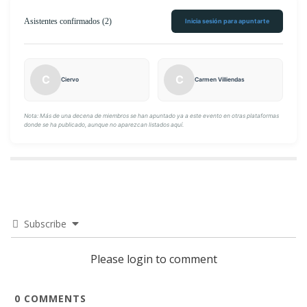
Asistentes confirmados (2)
Inicia sesión para apuntarte
C
C
Ciervo
Carmen Villiendas
Nota: Más de una decena de miembros se han apuntado ya a este evento en otras plataformas
donde se ha publicado, aunque no aparezcan listados aquí.
Subscribe
Please login to comment
0
COMMENTS