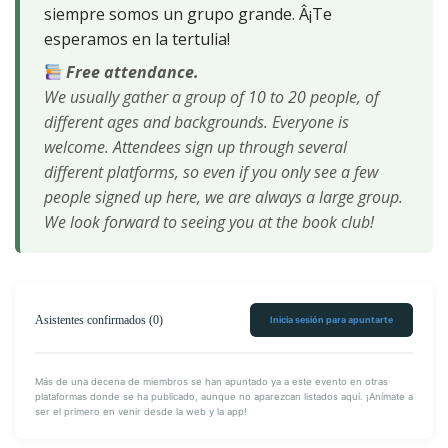
siempre somos un grupo grande. Â¡Te
esperamos en la tertulia!
Free attendance.
We usually gather a group of 10 to 20 people, of
different ages and backgrounds. Everyone is
welcome. Attendees sign up through several
different platforms, so even if you only see a few
people signed up here, we are always a large group.
We look forward to seeing you at the book club!
Asistentes confirmados (0)
Inicia sesión para apuntarte
Más de una decena de miembros se han apuntado ya a este evento en otras
plataformas donde se ha publicado, aunque no aparezcan listados aquí. ¡Anímate a
ser el primero en venir desde la web y la app!