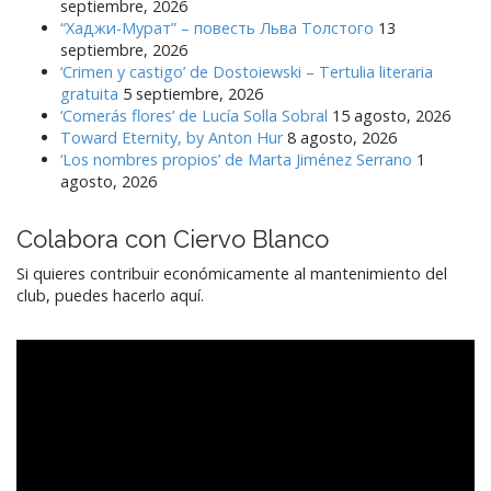
septiembre, 2026
“Хаджи-Мурат” – повесть Льва Толстого
13
septiembre, 2026
‘Crimen y castigo’ de Dostoiewski – Tertulia literaria
gratuita
5 septiembre, 2026
‘Comerás flores’ de Lucía Solla Sobral
15 agosto, 2026
Toward Eternity, by Anton Hur
8 agosto, 2026
‘Los nombres propios’ de Marta Jiménez Serrano
1
agosto, 2026
Colabora con Ciervo Blanco
Si quieres contribuir económicamente al mantenimiento del
club, puedes hacerlo aquí.