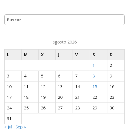
Carmen Villuendas
Buscar:
Gemma
Ishmael Kavalier (CBO)
Juan Carlos Ordás (CBO)
agosto 2026
María
L
M
X
J
V
S
D
María
1
2
Marieta
3
4
5
6
7
8
9
Mersi
10
11
12
13
14
15
16
Nerea García (CBO)
17
18
19
20
21
22
23
Sergio
24
25
26
27
28
29
30
31
« Jul
Sep »