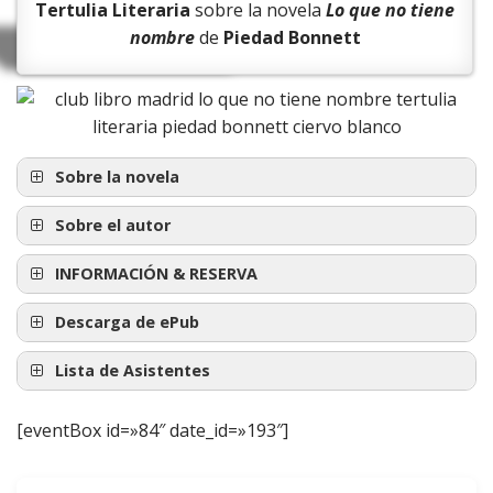
Tertulia Literaria
sobre la novela
Lo que no tiene
nombre
de
Piedad Bonnett
Sobre la novela
Esa noche hubo algo en la voz de su hijo
Sobre el autor
que la estremeció. “Gracias, mamá, por el
INFORMACIÓN & RESERVA
spa”, le oyó decir a través de Skype. Estaba
tan cargada de cariño, esa voz, que casi la
Descarga de ePub
hace llorar. Pero ella es madre, claro. Y se
Lista de Asistentes
mantuvo fuerte. Ya no recuerda qué más
siguió. Un par de palabras, quizás. ¿Un
[eventBox id=»84″ date_id=»193″]
adiós? Pero esa voz, la voz de su hijo,
Adrián Díaz (CBO)
nunca más la volvió escuchar.
Andrea
Lo que no tiene