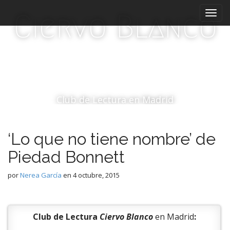
M
S
Ciervo Blanco
a
e
l
n
t
ú
a
p
r
r
a
i
l
c
n
Club de Lectura en Madrid
o
c
n
i
t
‘Lo que no tiene nombre’ de
p
e
a
n
Piedad Bonnett
i
l
d
por
Nerea García
en
4 octubre, 2015
o
Club de Lectura
Ciervo Blanco
en Madrid
: