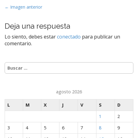
N
← Imagen anterior
a
v
Deja una respuesta
e
Lo siento, debes estar
conectado
para publicar un
g
comentario.
a
c
i
Buscar:
ó
n
d
agosto 2026
e
e
L
M
X
J
V
S
D
n
1
2
t
r
3
4
5
6
7
8
9
a