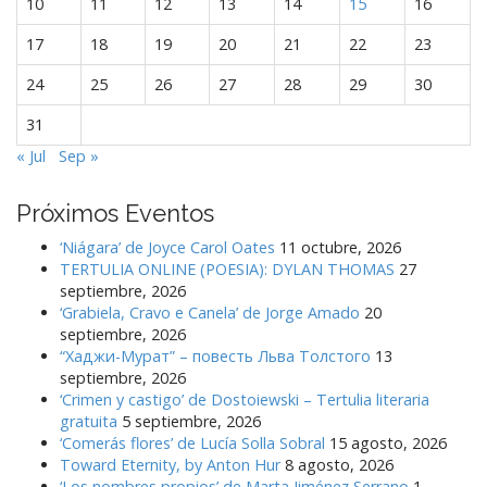
10
11
12
13
14
15
16
d
a
17
18
19
20
21
22
23
s
24
25
26
27
28
29
30
31
« Jul
Sep »
Próximos Eventos
‘Niágara’ de Joyce Carol Oates
11 octubre, 2026
TERTULIA ONLINE (POESIA): DYLAN THOMAS
27
septiembre, 2026
‘Grabiela, Cravo e Canela’ de Jorge Amado
20
septiembre, 2026
“Хаджи-Мурат” – повесть Льва Толстого
13
septiembre, 2026
‘Crimen y castigo’ de Dostoiewski – Tertulia literaria
gratuita
5 septiembre, 2026
‘Comerás flores’ de Lucía Solla Sobral
15 agosto, 2026
Toward Eternity, by Anton Hur
8 agosto, 2026
‘Los nombres propios’ de Marta Jiménez Serrano
1