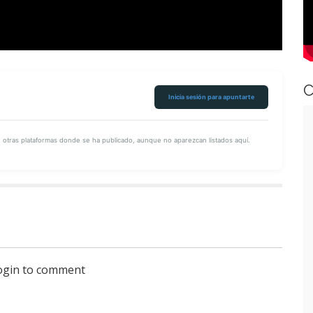
Twitter
íranos en
YouTube
C
Inicia sesión para apuntarte
tras plataformas donde se ha publicado, aunque no aparezcan listados aquí.
login to comment