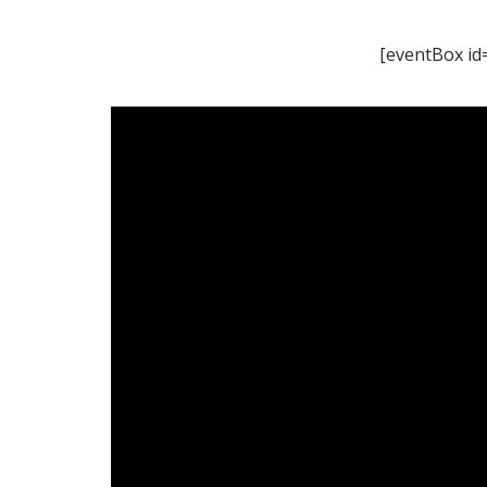
[eventBox id
Únet
Encu
Sí