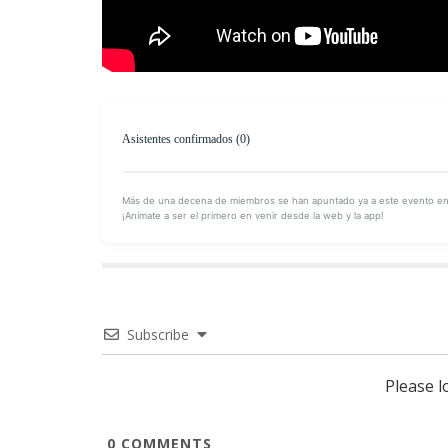
M
Asistentes confirmados (0)
Más de una decena de miembros se han apuntado ya a este evento en o
¡Anímate a ser el primero en venir desde la web y la app!
Subscribe
Please 
0
COMMENTS