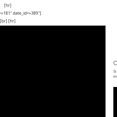
[hr]
=»181″ date_id=»389″]
[br] [hr]
e en Meetup
C
Si
ma
éntranos en
Facebook
guenos en