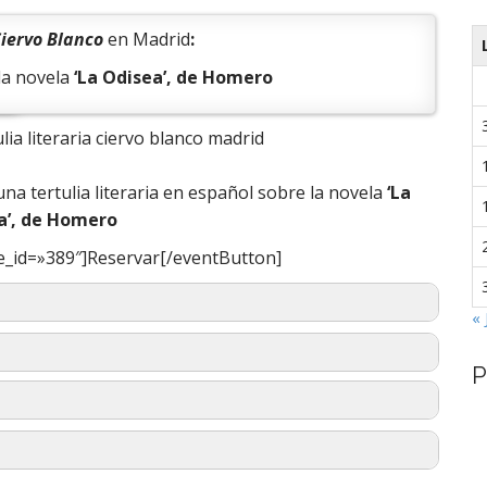
iervo Blanco
en Madrid
:
la novela
‘La Odisea’, de Homero
 una tertulia literaria en español sobre la novela
‘La
a’, de Homero
e_id=»389″]Reservar[/eventButton]
« 
P
ver la esquina