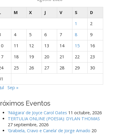
L
M
X
J
V
S
D
1
2
3
4
5
6
7
8
9
10
11
12
13
14
15
16
17
18
19
20
21
22
23
24
25
26
27
28
29
30
31
Jul
Sep »
róximos Eventos
‘Niágara’ de Joyce Carol Oates
11 octubre, 2026
TERTULIA ONLINE (POESIA): DYLAN THOMAS
27 septiembre, 2026
‘Grabiela, Cravo e Canela’ de Jorge Amado
20