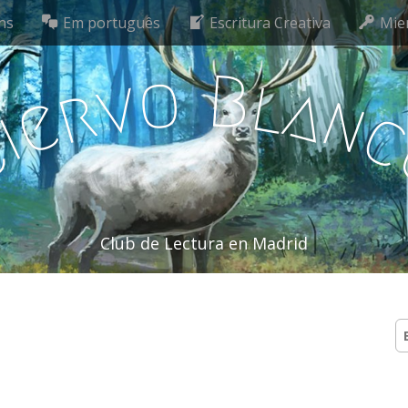
ns
Em português
Escritura Creativa
Mie
o
B
l
v
a
r
n
e
i
C
Club de Lectura en Madrid
B