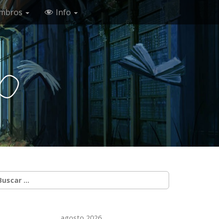
mbros
Info
c
o
uscar:
agosto 2026