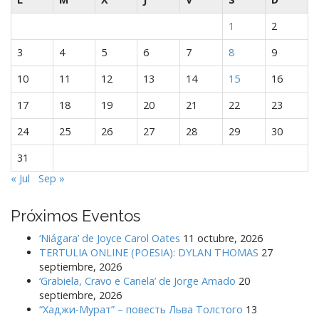
1
2
3
4
5
6
7
8
9
10
11
12
13
14
15
16
17
18
19
20
21
22
23
24
25
26
27
28
29
30
31
« Jul
Sep »
Próximos Eventos
‘Niágara’ de Joyce Carol Oates
11 octubre, 2026
TERTULIA ONLINE (POESIA): DYLAN THOMAS
27
septiembre, 2026
‘Grabiela, Cravo e Canela’ de Jorge Amado
20
septiembre, 2026
“Хаджи-Мурат” – повесть Льва Толстого
13