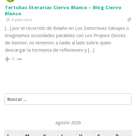
Tertulias literarias Ciervo Blanco – Blog Ciervo
Blanco
8 years hace
[…] por el recorrido de Bolaño en Los Detectives Salvajes o
imaginamos sociedades paralelas con Los Propios Dioses
de Asimov, no tenemos a nadie al lado sobre quien
descargar la tormenta de reflexiones y […]
0
Buscar:
agosto 2026
L
M
X
J
V
S
D