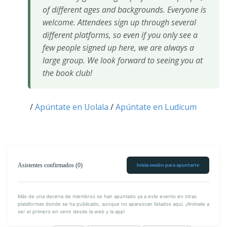
of different ages and backgrounds. Everyone is
welcome. Attendees sign up through several
different platforms, so even if you only see a
few people signed up here, we are always a
large group. We look forward to seeing you at
the book club!
/
Apúntate en Uolala
/
Apúntate en Ludicum
Asistentes confirmados (0)
Inicia sesión para apuntarte
Más de una decena de miembros se han apuntado ya a este evento en otras
plataformas donde se ha publicado, aunque no aparezcan listados aquí. ¡Anímate a
ser el primero en venir desde la web y la app!