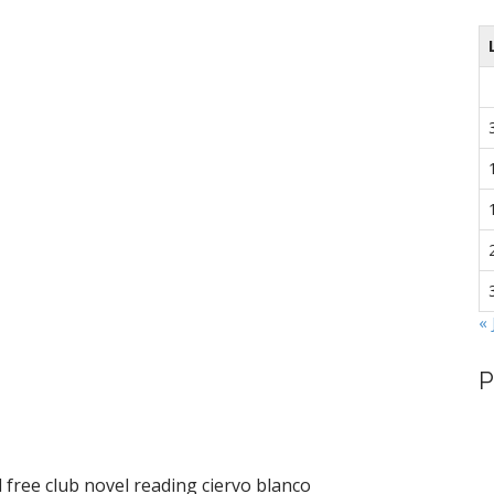
« 
P
 free club novel reading ciervo blanco