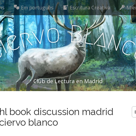
ns
Em português
Escritura Creativa
Mie
o
B
l
v
a
r
n
e
i
C
Club de Lectura en Madrid
ahl book discussion madrid
B
 ciervo blanco