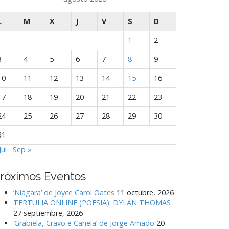
L
M
X
J
V
S
D
1
2
3
4
5
6
7
8
9
10
11
12
13
14
15
16
17
18
19
20
21
22
23
24
25
26
27
28
29
30
31
Jul
Sep »
róximos Eventos
‘Niágara’ de Joyce Carol Oates
11 octubre, 2026
TERTULIA ONLINE (POESIA): DYLAN THOMAS
27 septiembre, 2026
‘Grabiela, Cravo e Canela’ de Jorge Amado
20