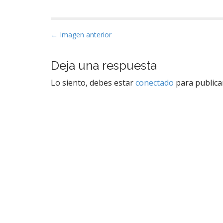
N
← Imagen anterior
a
v
Deja una respuesta
e
Lo siento, debes estar
conectado
para publica
g
a
c
i
ó
n
d
e
e
n
t