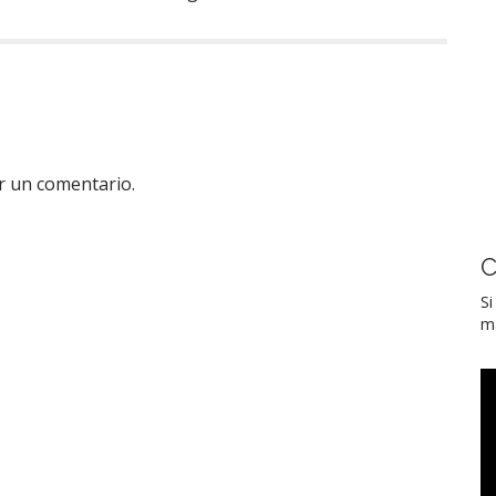
r un comentario.
C
Si
ma