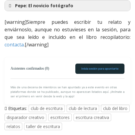
Pájaro Azul
Pepe:
El novicio fotógrafo
El novicio fotógrafo
[warning]Siempre puedes escribir tu relato y
se ha roto
enviárnoslo, aunque no estuvieses en la sesión, para
la espalda trabajando
que sea leído e incluido en el libro recopilatorio:
contacta
.[/warning]
Asistentes confirmados (0)
Inicia sesión para apuntarte
Más de una decena de miembros se han apuntado ya a este evento en otras
plataformas donde se ha publicado, aunque no aparezcan listados aquí. ¡Anímate a
ser el primero en venir desde la web y la app!
Etiquetas:
club de escritura
club de lectura
club del libro
disparador creativo
escritores
escritura creativa
relatos
taller de escritura