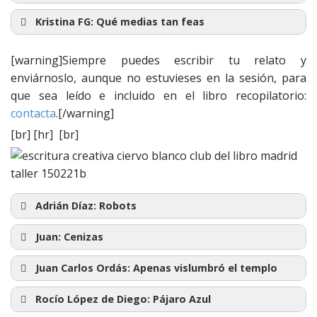
Los pobres mueren antes
Kristina FG:
Qué medias tan feas
Qué medias tan feas
[warning]Siempre puedes escribir tu relato y
enviárnoslo, aunque no estuvieses en la sesión, para
que sea leído e incluido en el libro recopilatorio:
contacta
.[/warning]
[br] [hr] [br]
Adrián Díaz:
Robots
Robots
Juan:
Cenizas
Cenizas
Juan Carlos Ordás:
Apenas vislumbró el templo
Apenas vislumbró el templo
Rocío López de Diego:
Pájaro Azul