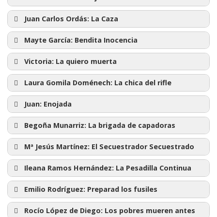
Me has jodido
Susana Carbajales (MU)
Juan Carlos Ordás:
La Caza
Belén (MU)
La Caza
Mayte García:
Bendita Inocencia
Tianjing (CB)
Bendita Inocencia
Victoria:
La quiero muerta
Ileana (CB)
La quiero muerta
José Luis (CB)
Laura Gomila Doménech:
La chica del rifle
Juan (MU)
La chica del rifle
Juan:
Enojada
Kaoru (MU)
Enojada
Begoña Munarriz:
La brigada de capadoras
Laura (CB)
La brigada de capadoras
Mª Jesús Martínez:
Marina Caumel (UO)
El Secuestrador Secuestrado
El Secuestrador Secuestrado
Pepe (CB)
Ileana Ramos Hernández:
La Pesadilla Continua
Rocío López (CB)
La Pesadilla Continua
Emilio Rodríguez:
Preparad los fusiles
Preparad los fusiles
Rocío López de Diego:
Los pobres mueren antes