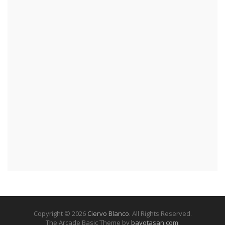
Copyright © 2026
Ciervo Blanco
. All Rights Reserved.
The Arcade Basic Theme by
bavotasan.com
.