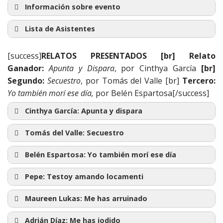
Información sobre evento
Lista de Asistentes
[success]
RELATOS PRESENTADOS [br] Relato
Adrián Díaz (CBO)
Ganador:
Apunta y Dispara
, por Cinthya García
[br]
Belén Espartosa (MU)
Segundo:
Secuestro
, por Tomás del Valle [br]
Tercero:
Yo también morí ese día,
por Belén Espartosa[/success]
Begoña Munarriz (CB)
Cinthya García:
Apunta y dispara
Cinthya García (CB)
Apunta y dispara
David (MU)
Tomás del Valle:
Secuestro
Secuestro
Juan Carlos (CBO)
Belén Espartosa:
Yo también morí ese día
Juan Morell (MU)
Yo también morí ese día
Pepe:
Testoy amando locamenti
Kristina FG (CB)
Testoy amando locamenti
Maureen Lukas:
Me has arruinado
Miguel Ángel (MU)
Me has arruinado
Tomás del Valle (CB)
Adrián Díaz:
Me has jodido