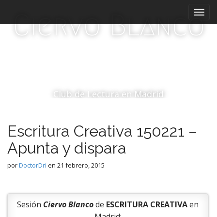
M
S
Ciervo Blanco
a
e
l
n
t
ú
a
p
r
r
a
i
l
c
n
Club de Lectura en Madrid
o
c
n
i
t
Escritura Creativa 150221 –
p
e
a
n
Apunta y dispara
i
l
d
por
DoctorDri
en
21 febrero, 2015
o
Sesión
Ciervo Blanco
de
ESCRITURA CREATIVA
en
Madrid: