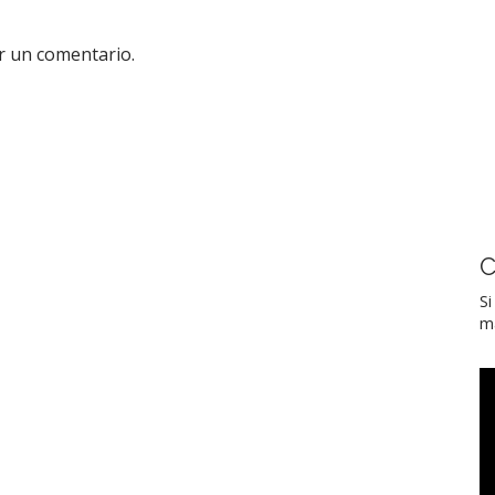
r un comentario.
C
Si
ma