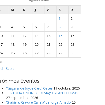
L
M
X
J
V
S
D
1
2
3
4
5
6
7
8
9
10
11
12
13
14
15
16
17
18
19
20
21
22
23
24
25
26
27
28
29
30
31
Jul
Sep »
róximos Eventos
‘Niágara’ de Joyce Carol Oates
11 octubre, 2026
TERTULIA ONLINE (POESIA): DYLAN THOMAS
27 septiembre, 2026
‘Grabiela, Cravo e Canela’ de Jorge Amado
20