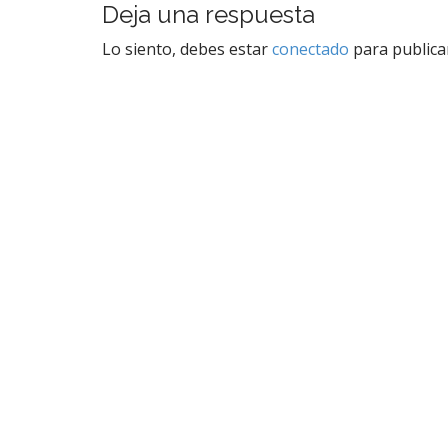
Deja una respuesta
v
e
Lo siento, debes estar
conectado
para publica
g
a
c
i
ó
n
d
e
e
n
t
r
a
d
a