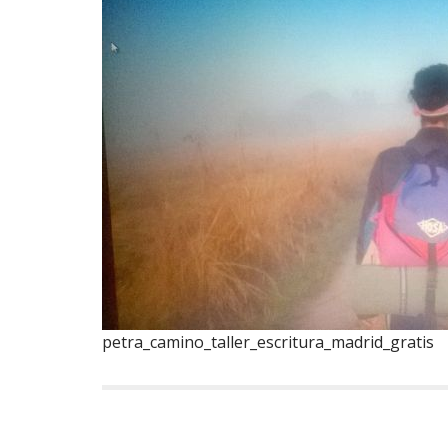
petra_camino_taller_escritura_madrid_gratis
N
a