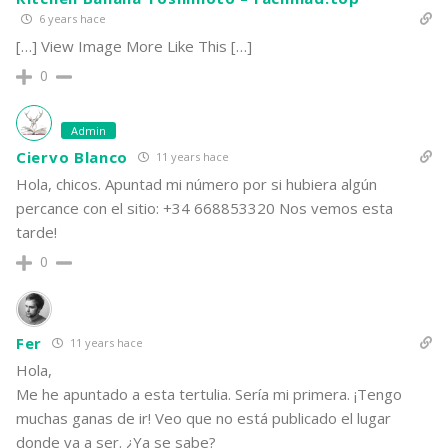
6 years hace
Marta (MU)
[…] View Image More Like This […]
Moriah Grey (MU)
0
Natalie Vass (MU)
Nerea García (CB)
Admin
Ciervo Blanco
11 years hace
Juancar (CB)
Hola, chicos. Apuntad mi número por si hubiera algún
Sierrihr (MU)
percance con el sitio: +34 668853320 Nos vemos esta
tarde!
Silvia (MU)
0
Susana (MU)
Yenny Moncayo (MU)
Fer
11 years hace
Hola,
Me he apuntado a esta tertulia. Sería mi primera. ¡Tengo
muchas ganas de ir! Veo que no está publicado el lugar
donde va a ser. ¿Ya se sabe?