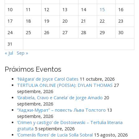
10
11
12
13
14
15
16
17
18
19
20
21
22
23
24
25
26
27
28
29
30
31
« Jul
Sep »
Próximos Eventos
‘Niágara’ de Joyce Carol Oates
11 octubre, 2026
TERTULIA ONLINE (POESIA): DYLAN THOMAS
27
septiembre, 2026
‘Grabiela, Cravo e Canela’ de Jorge Amado
20
septiembre, 2026
“Хаджи-Мурат” – повесть Льва Толстого
13
septiembre, 2026
‘Crimen y castigo’ de Dostoiewski – Tertulia literaria
gratuita
5 septiembre, 2026
‘Comerás flores’ de Lucía Solla Sobral
15 agosto, 2026