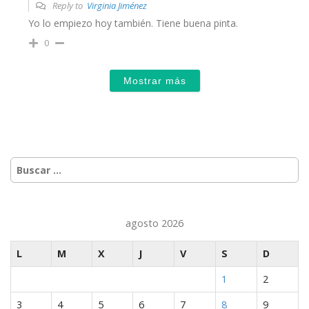
Reply to
Virginia Jiménez
Yo lo empiezo hoy también. Tiene buena pinta.
0
Mostrar más
Buscar:
agosto 2026
L
M
X
J
V
S
D
1
2
3
4
5
6
7
8
9