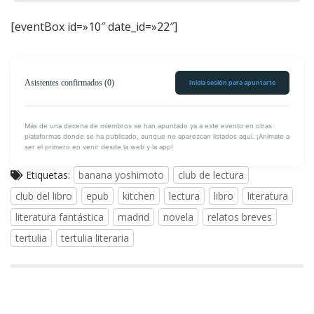
[eventBox id=»10″ date_id=»22″]
Adrián Díaz (CB)
Beatriz Escudero (UO)
Begoña (CB)
Asistentes confirmados (0)
Inicia sesión para apuntarte
Carmen Muñoz (CB)
Más de una decena de miembros se han apuntado ya a este evento en otras
Kitchen
Emilio Martínez (MU)
plataformas donde se ha publicado, aunque no aparezcan listados aquí. ¡Anímate a
ser el primero en venir desde la web y la app!
Ester (MU)
Etiquetas:
banana yoshimoto
club de lectura
Fer (CB)
club del libro
epub
kitchen
lectura
libro
literatura
Isabel (MU)
literatura fantástica
madrid
novela
relatos breves
Leticia (MU)
tertulia
tertulia literaria
Luda (MU)
Marga (CB)
Mariví (MU)