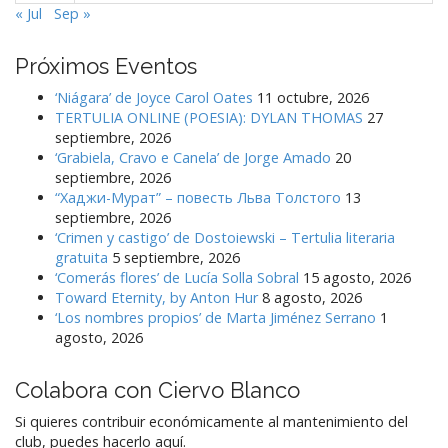
« Jul
Sep »
Próximos Eventos
‘Niágara’ de Joyce Carol Oates
11 octubre, 2026
TERTULIA ONLINE (POESIA): DYLAN THOMAS
27
septiembre, 2026
‘Grabiela, Cravo e Canela’ de Jorge Amado
20
septiembre, 2026
“Хаджи-Мурат” – повесть Льва Толстого
13
septiembre, 2026
‘Crimen y castigo’ de Dostoiewski – Tertulia literaria
gratuita
5 septiembre, 2026
‘Comerás flores’ de Lucía Solla Sobral
15 agosto, 2026
Toward Eternity, by Anton Hur
8 agosto, 2026
‘Los nombres propios’ de Marta Jiménez Serrano
1
agosto, 2026
Colabora con Ciervo Blanco
Si quieres contribuir económicamente al mantenimiento del
club, puedes hacerlo aquí.