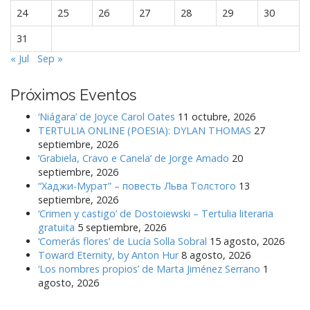
a
24
25
26
27
28
29
30
s
31
« Jul
Sep »
Próximos Eventos
‘Niágara’ de Joyce Carol Oates
11 octubre, 2026
TERTULIA ONLINE (POESIA): DYLAN THOMAS
27
septiembre, 2026
‘Grabiela, Cravo e Canela’ de Jorge Amado
20
septiembre, 2026
“Хаджи-Мурат” – повесть Льва Толстого
13
septiembre, 2026
‘Crimen y castigo’ de Dostoiewski – Tertulia literaria
gratuita
5 septiembre, 2026
‘Comerás flores’ de Lucía Solla Sobral
15 agosto, 2026
Toward Eternity, by Anton Hur
8 agosto, 2026
‘Los nombres propios’ de Marta Jiménez Serrano
1
agosto, 2026