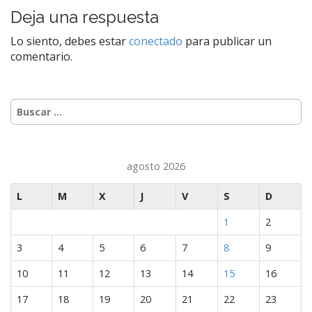
a
Deja una respuesta
v
e
Lo siento, debes estar
conectado
para publicar un
comentario.
g
a
c
Buscar:
i
ó
n
agosto 2026
d
e
L
M
X
J
V
S
D
e
n
1
2
t
3
4
5
6
7
8
9
r
10
11
12
13
14
15
16
a
d
17
18
19
20
21
22
23